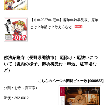
【来年2027年 厄年】厄年年齢早見表、厄年
とは？年齢は？数え方など
佛法紹隆寺（長野県諏訪市） 厄除け・厄祓いにつ
いて（境内の様子、御祈祷受付・申込、駐車場な
ど）
こちらのページの閲覧ビュー数 [0000853]
分類：お寺（真言宗）
郵便：392-0012