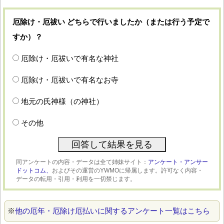
厄除け・厄祓い どちらで行いましたか（または行う予定で
すか）？
厄除け・厄祓いで有名な神社
厄除け・厄祓いで有名なお寺
地元の氏神様（の神社）
その他
同アンケートの内容・データは全て姉妹サイト：
アンケート・アンサー
ドットコム、
およびその運営のYWMOに帰属します。許可なく内容・
データの転用・引用・利用を一切禁じます。
※
他の厄年・厄除け厄払いに関するアンケート一覧はこちら