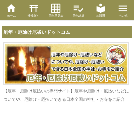
神社探す
豆知識
ホーム
厄年早見表
厄年計算
その他
厄年・厄除け厄祓いドットコム
【厄年・厄除け厄払いの専門サイト】厄年や厄除け・厄払いなどに
ついてや、厄除け・厄払いできる日本全国の神社・お寺をご紹介