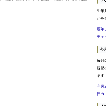
生年
かを
厄年
チェ
今
毎月
縁起
ます
今月
日カ