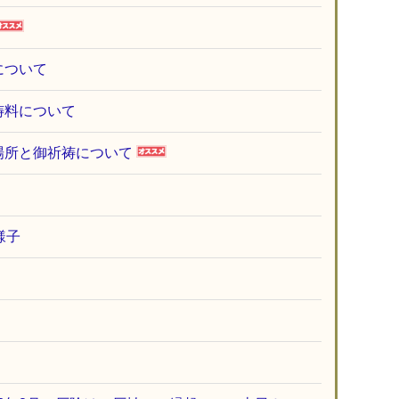
について
祷料について
場所と御祈祷について
様子