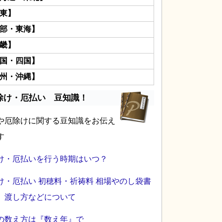
東】
部・東海】
畿】
国・四国】
州・沖縄】
除け・厄払い 豆知識！
や厄除けに関する豆知識をお伝え
す
け・厄払いを行う時期はいつ？
け・厄払い 初穂料・祈祷料 相場やのし袋書
、渡し方などについて
の数え方は『数え年』で