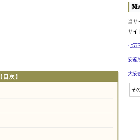
関
当サ
サイ
七五
安産
大安
【目次】
そ