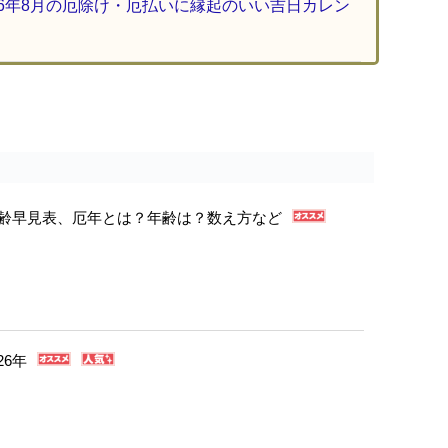
26年8月の厄除け・厄払いに縁起のいい吉日カレン
年年齢早見表、厄年とは？年齢は？数え方など
26年