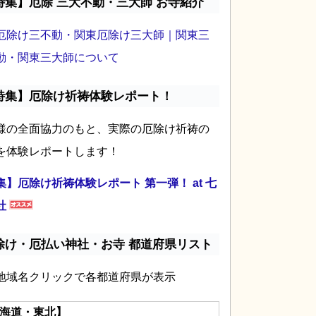
特集】厄除 三大不動・三大師 お寺紹介
厄除け三不動・関東厄除け三大師｜関東三
動・関東三大師について
特集】厄除け祈祷体験レポート！
様の全面協力のもと、実際の厄除け祈祷の
を体験レポートします！
集】厄除け祈祷体験レポート 第一弾！ at 七
社
除け・厄払い神社・お寺 都道府県リスト
地域名クリックで各都道府県が表示
海道・東北】