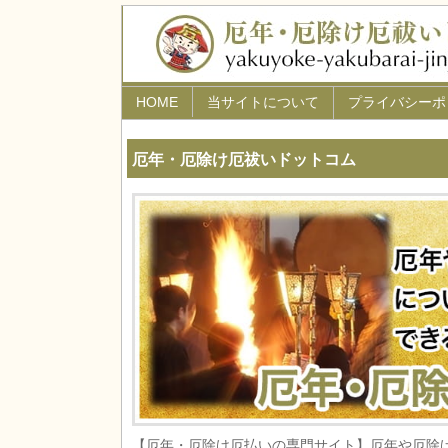
HOME
当サイトについて
プライバシーポ
厄年・厄除け厄祓いドットコム
【厄年・厄除け厄払いの専門サイト】厄年や厄除