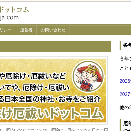
リシー
運営者
お問い合わせ
各
各年
とと
20
20
他の
厄
け・厄払いなどについてや、厄除け・厄払いできる日本全国
つ