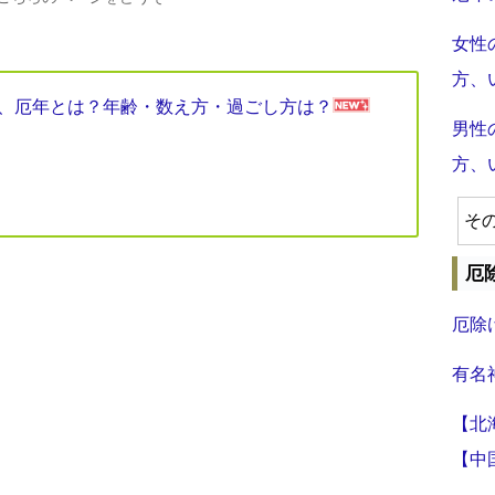
女性
方、
見表、厄年とは？年齢・数え方・過ごし方は？
男性
方、
そ
厄
厄除
有名
【北
【中