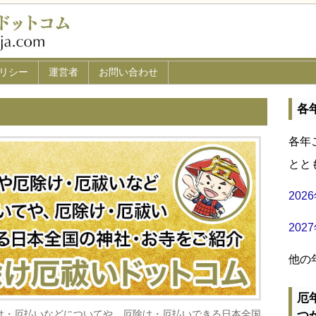
リシー
運営者
お問い合わせ
各
各年
とと
20
20
他の
厄
け・厄払いなどについてや、厄除け・厄払いできる日本全国
つ