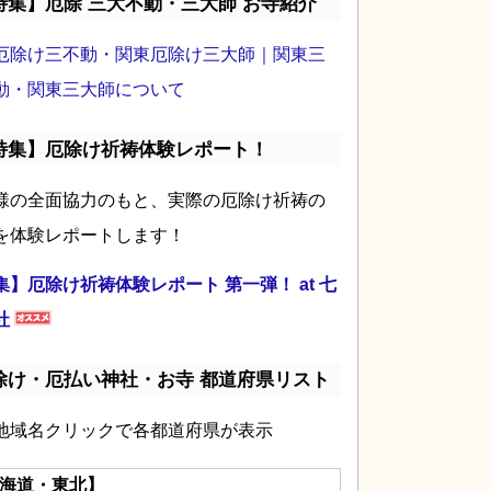
特集】厄除 三大不動・三大師 お寺紹介
厄除け三不動・関東厄除け三大師｜関東三
動・関東三大師について
特集】厄除け祈祷体験レポート！
様の全面協力のもと、実際の厄除け祈祷の
を体験レポートします！
集】厄除け祈祷体験レポート 第一弾！ at 七
社
除け・厄払い神社・お寺 都道府県リスト
地域名クリックで各都道府県が表示
海道・東北】