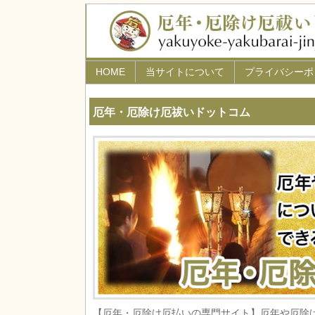
HOME
当サイトについて
プライバシーポ
厄年・厄除け厄祓いドットコム
【厄年・厄除け厄払いの専門サイト】厄年や厄除