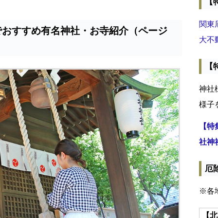
【
関東
でおすすめ有名神社・お寺紹介（ページ
大不
【
神社
様子
【特
社神
厄
※各
【北