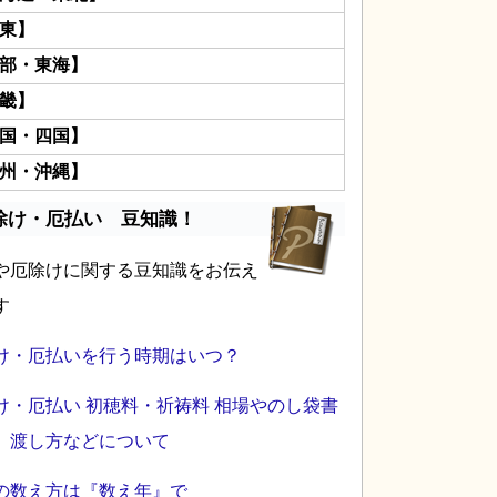
東】
部・東海】
畿】
国・四国】
州・沖縄】
除け・厄払い 豆知識！
や厄除けに関する豆知識をお伝え
す
け・厄払いを行う時期はいつ？
け・厄払い 初穂料・祈祷料 相場やのし袋書
、渡し方などについて
の数え方は『数え年』で