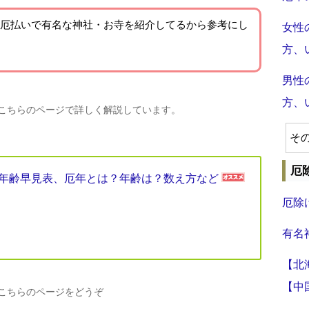
厄払いで有名な神社・お寺を紹介
してるから参考にし
女性
方、
男性
方、
、こちらのページで詳しく解説しています。
そ
厄
厄年年齢早見表、厄年とは？年齢は？数え方など
厄除
有名
【北
【中
、こちらのページをどうぞ