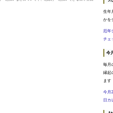
生年
かを
厄年
チェ
今
毎月
縁起
ます
今月
日カ