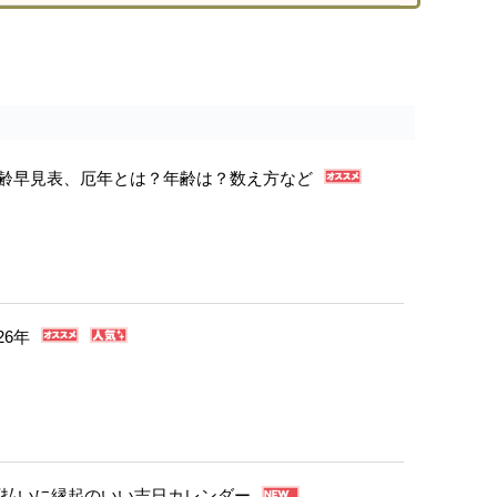
年年齢早見表、厄年とは？年齢は？数え方など
26年
・厄払いに縁起のいい吉日カレンダー