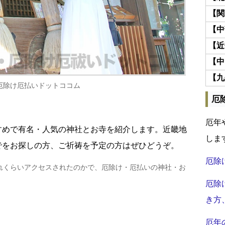
【関
【中
【近
【中
【九
厄除け厄払いドットココム
厄
厄年
すめで有名・人気の神社とお寺を紹介します。近畿地
しま
でをお探しの方、ご祈祷を予定の方はぜひどうぞ。
厄除
れくらいアクセスされたのかで、厄除け・厄払いの神社・お
厄除
き方
厄年