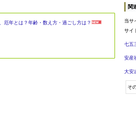
関
当サ
見表、厄年とは？年齢・数え方・過ごし方は？
サイ
七五
安産
大安
そ