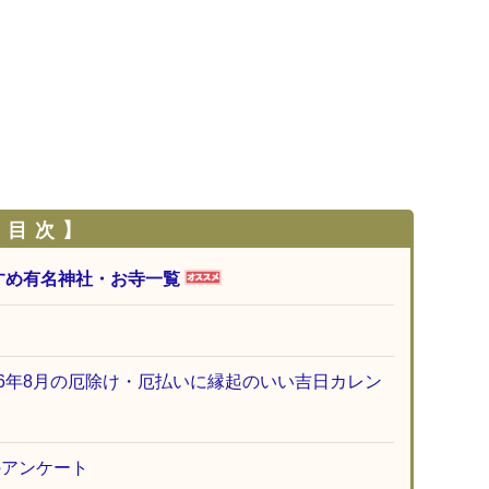
 目 次 】
すめ有名神社・お寺一覧
26年8月の厄除け・厄払いに縁起のいい吉日カレン
のアンケート