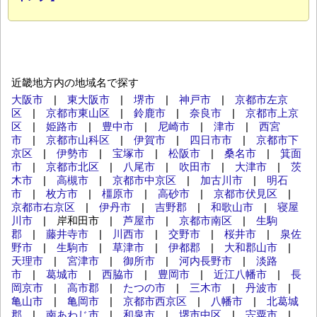
近畿地方内の地域名で探す
大阪市
|
東大阪市
|
堺市
|
神戸市
|
京都市左京
区
|
京都市東山区
|
鈴鹿市
|
奈良市
|
京都市上京
区
|
姫路市
|
豊中市
|
尼崎市
|
津市
|
西宮
市
|
京都市山科区
|
伊賀市
|
四日市市
|
京都市下
京区
|
伊勢市
|
宝塚市
|
松阪市
|
桑名市
|
箕面
市
|
京都市北区
|
八尾市
|
吹田市
|
大津市
|
茨
木市
|
高槻市
|
京都市中京区
|
加古川市
|
明石
市
|
枚方市
|
橿原市
|
高砂市
|
京都市伏見区
|
京都市右京区
|
伊丹市
|
吉野郡
|
和歌山市
|
寝屋
川市
| 岸和田市 |
芦屋市
|
京都市南区
|
生駒
郡
|
藤井寺市
|
川西市
|
交野市
|
桜井市
|
泉佐
野市
|
生駒市
|
草津市
|
伊都郡
|
大和郡山市
|
天理市
|
宮津市
|
御所市
|
河内長野市
|
淡路
市
|
葛城市
|
西脇市
|
豊岡市
|
近江八幡市
|
長
岡京市
|
高市郡
|
たつの市
|
三木市
|
丹波市
|
亀山市
|
亀岡市
|
京都市西京区
|
八幡市
|
北葛城
郡
|
南あわじ市
|
和泉市
|
堺市中区
|
宍粟市
|