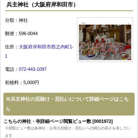
兵主神社（大阪府岸和田市）
分類：神社
郵便：596-0044
住所：
大阪府岸和田市西之内町1-
1
電話：
072-443-1097
初穂料：5,000円
※
兵主神社の厄除け・厄払いについて詳細ページはこち
ら
こちらの神社・寺詳細ページ閲覧ビュー数 [0001972]
※閲覧ビュー数は各神社・お寺の厄除け・厄払いへの関心の高さを表してい
ます