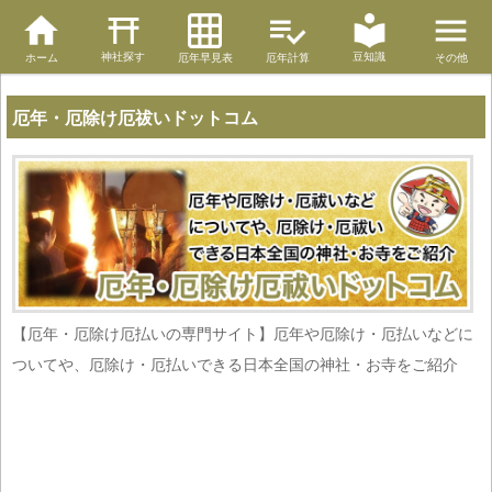
神社探す
豆知識
ホーム
厄年早見表
厄年計算
その他
厄年・厄除け厄祓いドットコム
【厄年・厄除け厄払いの専門サイト】厄年や厄除け・厄払いなどに
ついてや、厄除け・厄払いできる日本全国の神社・お寺をご紹介