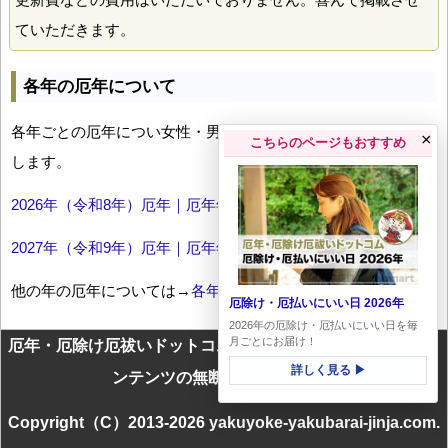
ていただきます。
各年の厄年について
各年ごとの厄年につい女性・男性の年齢早見表とともにお伝え
×
こちらのページもおすすめ
します。
2026年（令和8年）厄年｜厄年年齢早見表
2027年（令和9年）厄年｜厄年年齢早見表
他の年の厄年については→
各年厄年一覧
厄除け・厄払いにいい日 2026年
2026年の厄除け・厄払いにいい日を毎
月ごとにお届け！
厄年・厄除け厄祓いドットコムに掲載のテキスト・画像等コ
詳しく見る ▶
ンテンツの無断転載を禁じます
Copyright（C）2013-2026 yakuyoke-yakubarai-jinja.com.