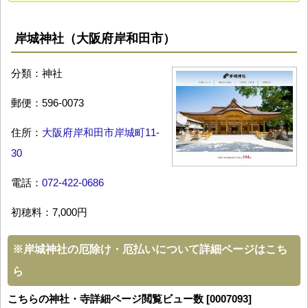
岸城神社（大阪府岸和田市）
分類：神社
郵便：596-0073
住所：
大阪府岸和田市岸城町11-
30
電話：
072-422-0686
初穂料：7,000円
※
岸城神社の厄除け・厄払いについて詳細ページはこち
ら
こちらの神社・寺詳細ページ閲覧ビュー数 [0007093]