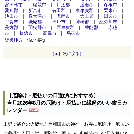
富田林市
|
尾鷲市
|
川辺郡
|
度会郡
|
彦根市
|
愛知郡
|
新宮市
|
有田郡
|
東牟婁郡
|
栗東市
|
池田市
|
泉大津市
|
海南市
|
犬上郡
|
田辺市
|
甲賀市
|
磯城郡
|
神⼾市
|
神崎郡
|
紀の川市
|
美方郡
|
羽曳野市
|
西牟婁郡
|
豊能郡
|
赤穂
市
|
長浜市
|
高島市
|
鳥羽市
近畿地方
全体で探す
（▲目次に戻る）
【厄除け・厄払いの日選びにおすすめ】
今月2026年8月の厄除け・厄払いに縁起のいい吉日カ
レンダー
上記で紹介の近畿地方岸和田市の神社・お寺に厄除け・厄払い
で参拝する日には、厄除け・厄払いにも縁起のいい日を選びた