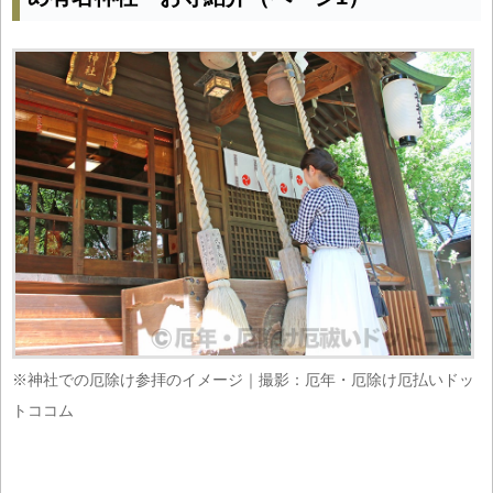
※神社での厄除け参拝のイメージ｜撮影：厄年・厄除け厄払いドッ
トココム