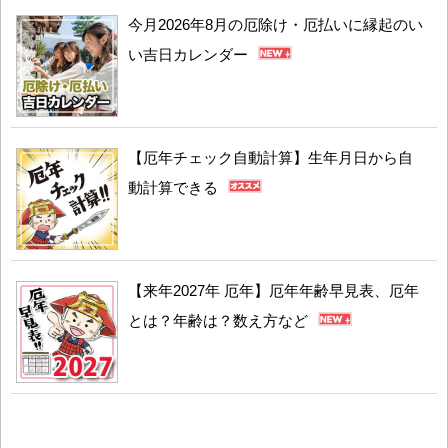
今月2026年8月の厄除け・厄払いに縁起のい
い吉日カレンダー
【厄年チェック自動計算】生年月日から自
動計算できる
【来年2027年 厄年】厄年年齢早見表、厄年
とは？年齢は？数え方など