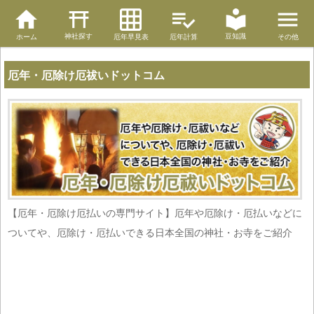
神社探す
豆知識
ホーム
厄年早見表
厄年計算
その他
厄年・厄除け厄祓いドットコム
【厄年・厄除け厄払いの専門サイト】厄年や厄除け・厄払いなどに
ついてや、厄除け・厄払いできる日本全国の神社・お寺をご紹介