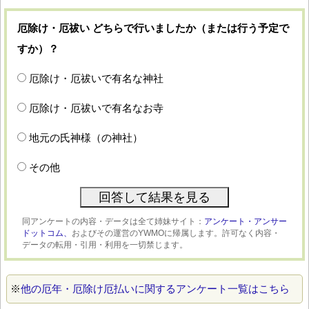
厄除け・厄祓い どちらで行いましたか（または行う予定で
すか）？
厄除け・厄祓いで有名な神社
厄除け・厄祓いで有名なお寺
地元の氏神様（の神社）
その他
同アンケートの内容・データは全て姉妹サイト：
アンケート・アンサー
ドットコム、
およびその運営のYWMOに帰属します。許可なく内容・
データの転用・引用・利用を一切禁じます。
※
他の厄年・厄除け厄払いに関するアンケート一覧はこちら