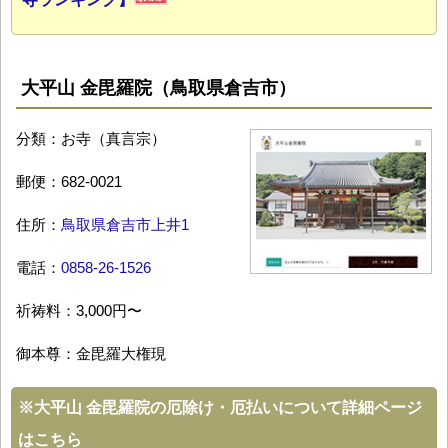
大平山 金毘羅院（鳥取県倉吉市）
分類：お寺（真言宗）
郵便：682-0021
住所：
鳥取県倉吉市上井1
電話：
0858-26-1526
祈祷料：3,000円〜
御本尊：金毘羅大権現
※
大平山 金毘羅院の厄除け・厄払いについて詳細ページ
はこちら