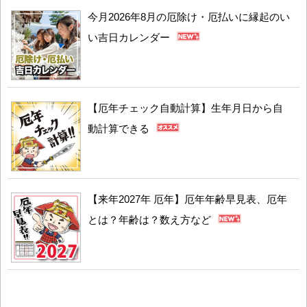
今月2026年8月の厄除け・厄払いに縁起のい
い吉日カレンダー
【厄年チェック自動計算】生年月日から自
動計算できる
【来年2027年 厄年】厄年年齢早見表、厄年
とは？年齢は？数え方など