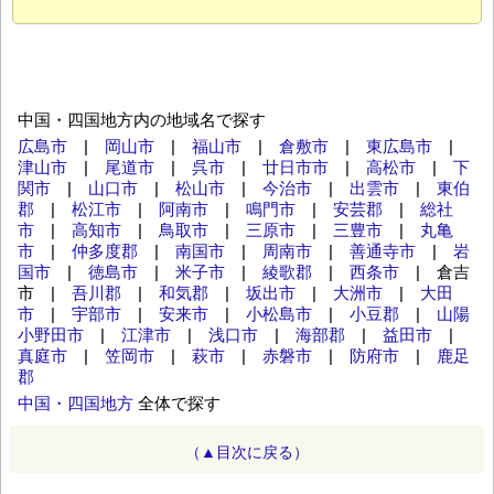
中国・四国地方内の地域名で探す
広島市
|
岡山市
|
福山市
|
倉敷市
|
東広島市
|
津山市
|
尾道市
|
呉市
|
廿日市市
|
高松市
|
下
関市
|
山口市
|
松山市
|
今治市
|
出雲市
|
東伯
郡
|
松江市
|
阿南市
|
鳴門市
|
安芸郡
|
総社
市
|
高知市
|
鳥取市
|
三原市
|
三豊市
|
丸亀
市
|
仲多度郡
|
南国市
|
周南市
|
善通寺市
|
岩
国市
|
徳島市
|
米子市
|
綾歌郡
|
西条市
| 倉吉
市 |
吾川郡
|
和気郡
|
坂出市
|
大洲市
|
大田
市
|
宇部市
|
安来市
|
小松島市
|
小豆郡
|
山陽
小野田市
|
江津市
|
浅口市
|
海部郡
|
益田市
|
真庭市
|
笠岡市
|
萩市
|
赤磐市
|
防府市
|
鹿足
郡
中国・四国地方
全体で探す
（▲目次に戻る）