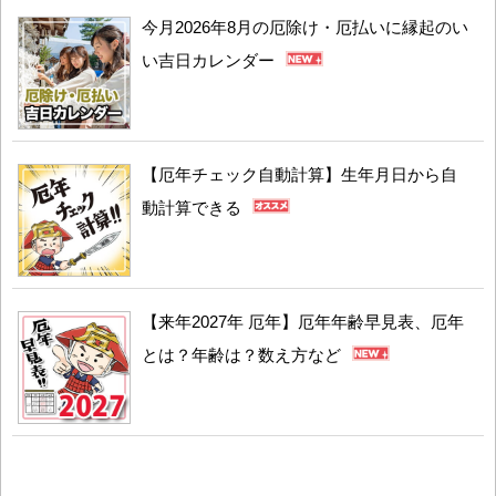
今月2026年8月の厄除け・厄払いに縁起のい
い吉日カレンダー
【厄年チェック自動計算】生年月日から自
動計算できる
【来年2027年 厄年】厄年年齢早見表、厄年
とは？年齢は？数え方など