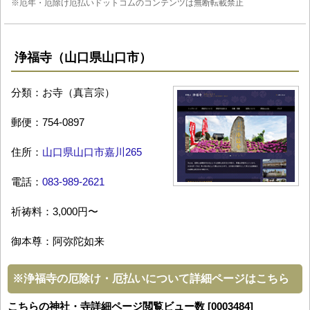
※厄年・厄除け厄払いドットコムのコンテンツは無断転載禁止
浄福寺（山口県山口市）
分類：お寺（真言宗）
郵便：754-0897
住所：
山口県山口市嘉川265
電話：
083-989-2621
祈祷料：3,000円〜
御本尊：阿弥陀如来
※
浄福寺の厄除け・厄払いについて詳細ページはこちら
こちらの神社・寺詳細ページ閲覧ビュー数 [0003484]