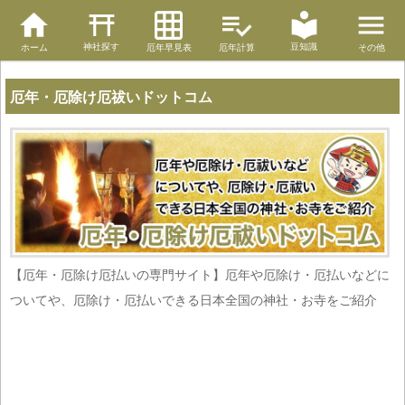
神社探す
豆知識
ホーム
厄年早見表
厄年計算
その他
厄年・厄除け厄祓いドットコム
【厄年・厄除け厄払いの専門サイト】厄年や厄除け・厄払いなどに
ついてや、厄除け・厄払いできる日本全国の神社・お寺をご紹介