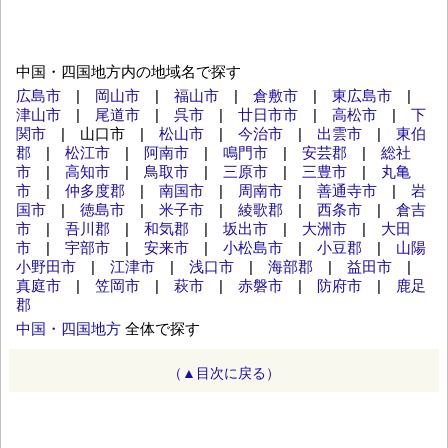
中国・四国地方内の地域名で探す
広島市
|
岡山市
|
福山市
|
倉敷市
|
東広島市
|
津山市
|
尾道市
|
呉市
|
廿日市市
|
高松市
|
下
関市
| 山口市 |
松山市
|
今治市
|
出雲市
|
東伯
郡
|
松江市
|
阿南市
|
鳴門市
|
安芸郡
|
総社
市
|
高知市
|
鳥取市
|
三原市
|
三豊市
|
丸亀
市
|
仲多度郡
|
南国市
|
周南市
|
善通寺市
|
岩
国市
|
徳島市
|
米子市
|
綾歌郡
|
西条市
|
倉吉
市
|
吾川郡
|
和気郡
|
坂出市
|
大洲市
|
大田
市
|
宇部市
|
安来市
|
小松島市
|
小豆郡
|
山陽
小野田市
|
江津市
|
浅口市
|
海部郡
|
益田市
|
真庭市
|
笠岡市
|
萩市
|
赤磐市
|
防府市
|
鹿足
郡
中国・四国地方
全体で探す
（▲目次に戻る）