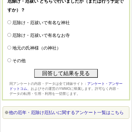
厄除け・厄祓い どちらで行いましたか（または行う予定で
すか）？
厄除け・厄祓いで有名な神社
厄除け・厄祓いで有名なお寺
地元の氏神様（の神社）
その他
同アンケートの内容・データは全て姉妹サイト：
アンケート・アンサー
ドットコム、
およびその運営のYWMOに帰属します。許可なく内容・
データの転用・引用・利用を一切禁じます。
※
他の厄年・厄除け厄払いに関するアンケート一覧はこちら