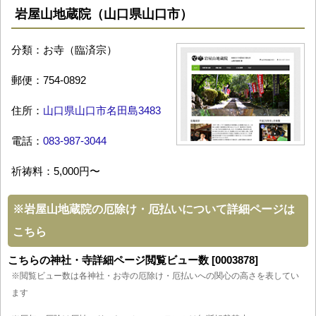
岩屋山地蔵院（山口県山口市）
分類：お寺（臨済宗）
郵便：754-0892
住所：
山口県山口市名田島3483
電話：
083-987-3044
祈祷料：5,000円〜
※
岩屋山地蔵院の厄除け・厄払いについて詳細ページは
こちら
こちらの神社・寺詳細ページ閲覧ビュー数 [0003878]
※閲覧ビュー数は各神社・お寺の厄除け・厄払いへの関心の高さを表してい
ます