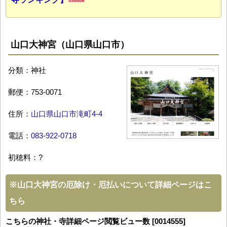
山口大神宮（山口県山口市）
分類：神社
郵便：753-0071
住所：
山口県山口市滝町4-4
電話：
083-922-0718
初穂料：?
※
山口大神宮の厄除け・厄払いについて詳細ページはこ
ちら
こちらの神社・寺詳細ページ閲覧ビュー数 [0014555]