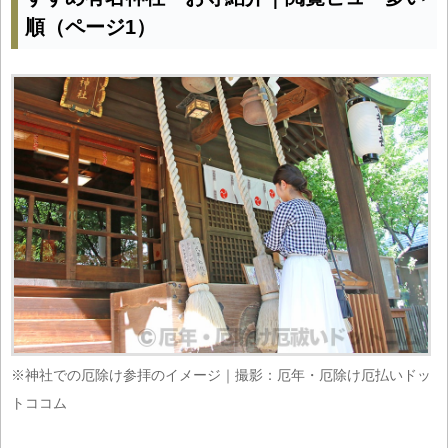
順（ページ1）
※神社での厄除け参拝のイメージ｜撮影：厄年・厄除け厄払いドッ
トココム