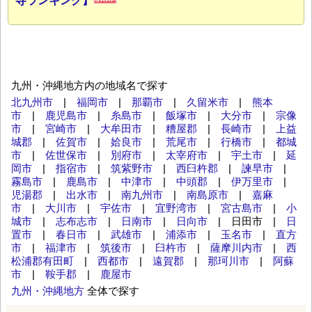
寺ランキング】
九州・沖縄地方内の地域名で探す
北九州市
|
福岡市
|
那覇市
|
久留米市
|
熊本
市
|
鹿児島市
|
糸島市
|
飯塚市
|
大分市
|
宗像
市
|
宮崎市
|
大牟田市
|
糟屋郡
|
長崎市
|
上益
城郡
|
佐賀市
|
姶良市
|
荒尾市
|
行橋市
|
都城
市
|
佐世保市
|
別府市
|
太宰府市
|
宇土市
|
延
岡市
|
指宿市
|
筑紫野市
|
西臼杵郡
|
諫早市
|
霧島市
|
鹿島市
|
中津市
|
中頭郡
|
伊万里市
|
児湯郡
|
出水市
|
南九州市
|
南島原市
|
嘉麻
市
|
大川市
|
宇佐市
|
宜野湾市
|
宮古島市
|
小
城市
|
志布志市
|
日南市
|
日向市
| 日田市 |
日
置市
|
春日市
|
武雄市
|
浦添市
|
玉名市
|
直方
市
|
福津市
|
筑後市
|
臼杵市
|
薩摩川内市
|
西
松浦郡有田町
|
西都市
|
遠賀郡
|
那珂川市
|
阿蘇
市
|
鞍手郡
|
鹿屋市
九州・沖縄地方
全体で探す