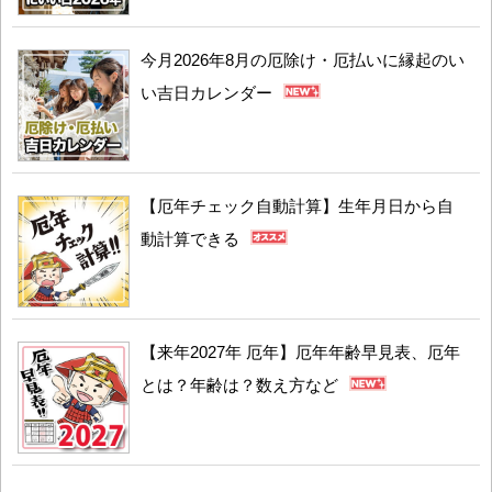
今月2026年8月の厄除け・厄払いに縁起のい
い吉日カレンダー
【厄年チェック自動計算】生年月日から自
動計算できる
【来年2027年 厄年】厄年年齢早見表、厄年
とは？年齢は？数え方など