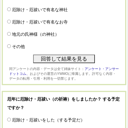
厄除け・厄祓いで有名な神社
厄除け・厄祓いで有名なお寺
地元の氏神様（の神社）
その他
同アンケートの内容・データは全て姉妹サイト：
アンケート・アンサー
ドットコム、
およびその運営のYWMOに帰属します。許可なく内容・
データの転用・引用・利用を一切禁じます。
厄年に厄除け・厄祓い（の祈祷）をしましたか？ する予定
ですか？
厄除け・厄祓いをした（する予定だ）