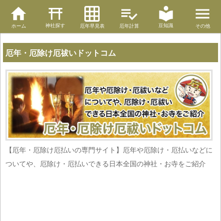
神社探す
豆知識
ホーム
厄年早見表
厄年計算
その他
厄年・厄除け厄祓いドットコム
【厄年・厄除け厄払いの専門サイト】厄年や厄除け・厄払いなどに
ついてや、厄除け・厄払いできる日本全国の神社・お寺をご紹介