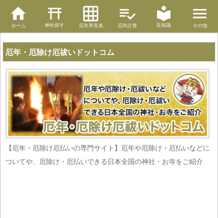
神社探す
豆知識
ホーム
厄年早見表
厄年計算
その他
厄年・厄除け厄祓いドットコム
【厄年・厄除け厄払いの専門サイト】厄年や厄除け・厄払いなどに
ついてや、厄除け・厄払いできる日本全国の神社・お寺をご紹介