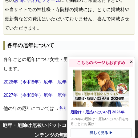
らの
お問い合わせフォーム
にて掲載のご希望送付下さい。
※当サイトでの神社様・寺院様の掲載には、とくに掲載料や
更新費などの費用はいただいておりません。喜んで掲載させ
ていただきます。
各年の厄年について
各年ごとの厄年につい女性・男性の年齢早見表とともにお伝え
×
こちらのページもおすすめ
します。
2026年（令和8年）厄年｜厄年年齢早見表
2027年（令和9年）厄年｜厄年年齢早見表
他の年の厄年については→
各年厄年一覧
厄除け・厄払いにいい日 2026年
2026年の厄除け・厄払いにいい日を毎
月ごとにお届け！
厄年・厄除け厄祓いドットコムに掲載のテキスト・画像等コ
詳しく見る ▶
ンテンツの無断転載を禁じます