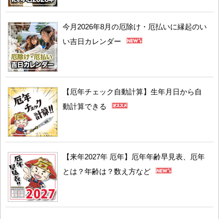
今月2026年8月の厄除け・厄払いに縁起のい
い吉日カレンダー
【厄年チェック自動計算】生年月日から自
動計算できる
【来年2027年 厄年】厄年年齢早見表、厄年
とは？年齢は？数え方など