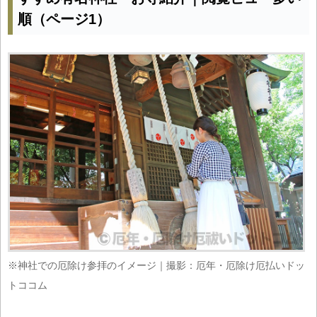
順（ページ1）
※神社での厄除け参拝のイメージ｜撮影：厄年・厄除け厄払いドッ
トココム