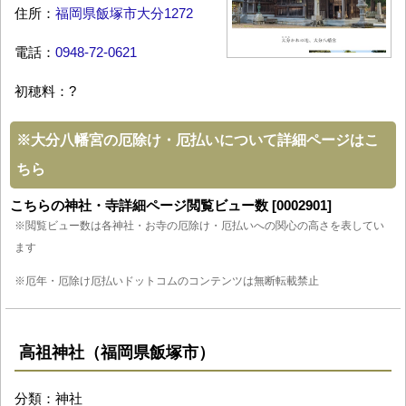
住所：
福岡県飯塚市大分1272
電話：
0948-72-0621
初穂料：?
※
大分八幡宮の厄除け・厄払いについて詳細ページはこ
ちら
こちらの神社・寺詳細ページ閲覧ビュー数 [0002901]
※閲覧ビュー数は各神社・お寺の厄除け・厄払いへの関心の高さを表してい
ます
※厄年・厄除け厄払いドットコムのコンテンツは無断転載禁止
高祖神社（福岡県飯塚市）
分類：神社