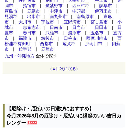
市
|
佐世保市
|
別府市
|
太宰府市
|
宇土市
|
延
岡市
|
指宿市
|
筑紫野市
|
西臼杵郡
|
諫早市
|
霧島市
|
鹿島市
|
中津市
|
中頭郡
|
伊万里市
|
児湯郡
|
出水市
|
南九州市
|
南島原市
|
嘉麻
市
|
大川市
|
宇佐市
|
宜野湾市
|
宮古島市
|
小
城市
|
志布志市
|
日南市
|
日向市
|
日田市
|
日
置市
|
春日市
|
武雄市
|
浦添市
|
玉名市
|
直方
市
|
福津市
|
筑後市
|
臼杵市
|
薩摩川内市
|
西
松浦郡有田町
|
西都市
|
遠賀郡
|
那珂川市
|
阿蘇
市
|
鞍手郡
|
鹿屋市
九州・沖縄地方
全体で探す
（▲目次に戻る）
【厄除け・厄払いの日選びにおすすめ】
今月2026年8月の厄除け・厄払いに縁起のいい吉日カ
レンダー