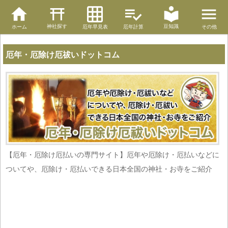
神社探す
豆知識
ホーム
厄年早見表
厄年計算
その他
厄年・厄除け厄祓いドットコム
【厄年・厄除け厄払いの専門サイト】厄年や厄除け・厄払いなどに
ついてや、厄除け・厄払いできる日本全国の神社・お寺をご紹介