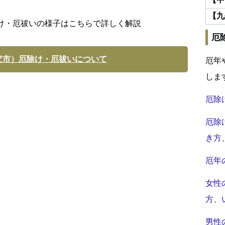
【九
け・厄祓いの様子はこちらで詳しく解説
厄
父市）厄除け・厄祓いについて
厄年
しま
厄除
厄除
き方
厄年
女性
方、
男性