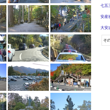
七五
安産
大安
そ