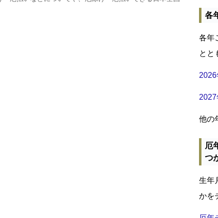
各
各年
とと
20
20
他の
厄
つ
生年
かを
厄年