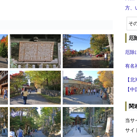
方、
そ
厄
厄除
有名
【北
【中
関
当サ
サイ