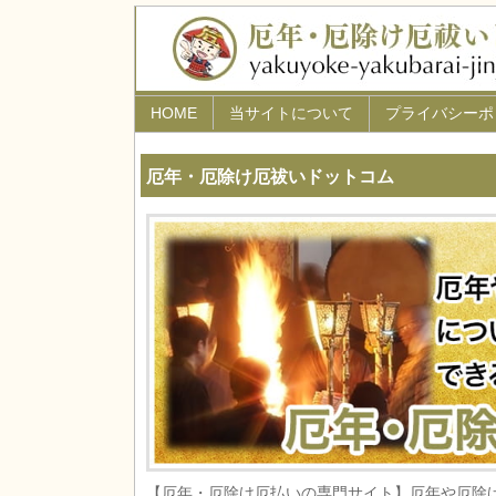
HOME
当サイトについて
プライバシーポ
厄年・厄除け厄祓いドットコム
【厄年・厄除け厄払いの専門サイト】厄年や厄除