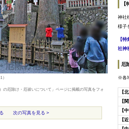
【
神社
様子
【特
社神
厄
1）
※各
）の厄除け・厄祓いについて」ページに掲載の写真をフォ
【北
【関
【中
る
次の写真を見る >
【近
【中