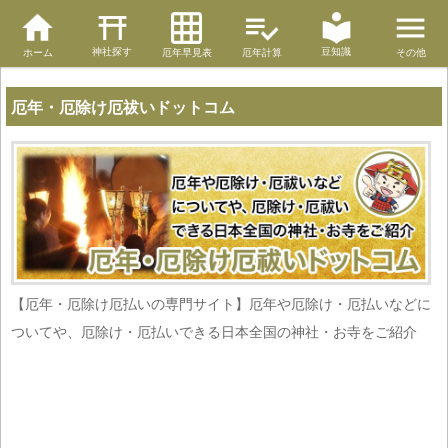
神社探す
豆知識
ホーム
厄年早見表
厄年計算
その他
厄年・厄除け厄祓いドットコム
【厄年・厄除け厄払いの専門サイト】厄年や厄除け・厄払いなどに
ついてや、厄除け・厄払いできる日本全国の神社・お寺をご紹介