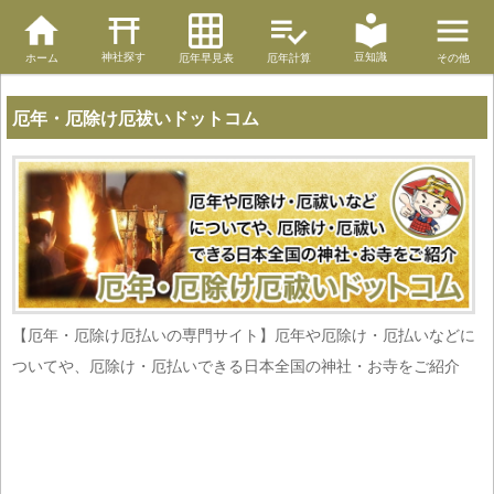
神社探す
豆知識
ホーム
厄年早見表
厄年計算
その他
厄年・厄除け厄祓いドットコム
【厄年・厄除け厄払いの専門サイト】厄年や厄除け・厄払いなどに
ついてや、厄除け・厄払いできる日本全国の神社・お寺をご紹介