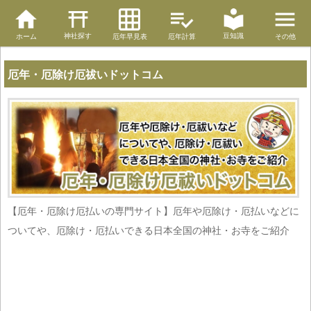
神社探す
豆知識
ホーム
厄年早見表
厄年計算
その他
厄年・厄除け厄祓いドットコム
【厄年・厄除け厄払いの専門サイト】厄年や厄除け・厄払いなどに
ついてや、厄除け・厄払いできる日本全国の神社・お寺をご紹介