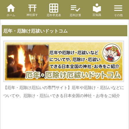
神社探す
豆知識
ホーム
厄年早見表
厄年計算
その他
厄年・厄除け厄祓いドットコム
【厄年・厄除け厄払いの専門サイト】厄年や厄除け・厄払いなどに
ついてや、厄除け・厄払いできる日本全国の神社・お寺をご紹介