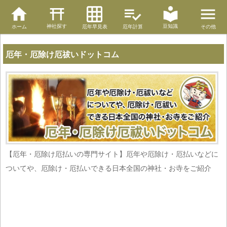
神社探す
豆知識
ホーム
厄年早見表
厄年計算
その他
厄年・厄除け厄祓いドットコム
【厄年・厄除け厄払いの専門サイト】厄年や厄除け・厄払いなどに
ついてや、厄除け・厄払いできる日本全国の神社・お寺をご紹介