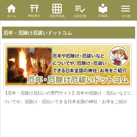
神社探す
豆知識
ホーム
厄年早見表
厄年計算
その他
厄年・厄除け厄祓いドットコム
【厄年・厄除け厄払いの専門サイト】厄年や厄除け・厄払いなどに
ついてや、厄除け・厄払いできる日本全国の神社・お寺をご紹介