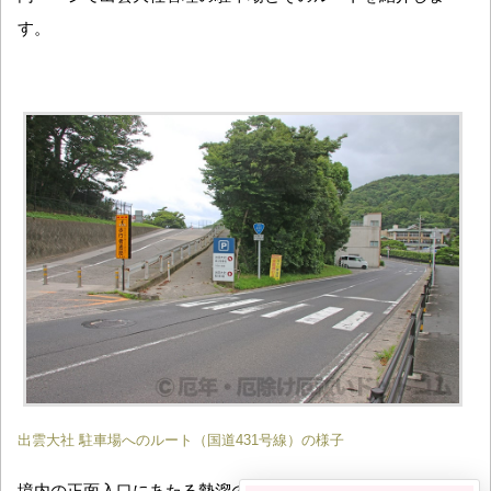
す。
出雲大社 駐車場へのルート（国道431号線）の様子
境内の正面入口にあたる勢溜の前も通っている国道431号線を