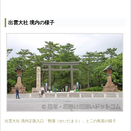
出雲大社 境内の様子
出雲大社 境内正面入口「勢溜（せいだまり）」と二の鳥居の様子