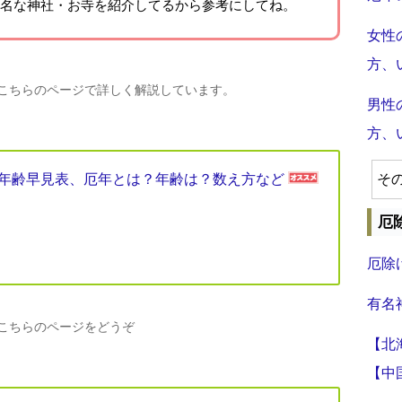
名な神社・お寺を紹介
してるから参考にしてね。
女性
方、
、こちらのページで詳しく解説しています。
男性
方、
厄年年齢早見表、厄年とは？年齢は？数え方など
そ
厄
厄除
有名
、こちらのページをどうぞ
【北
【中