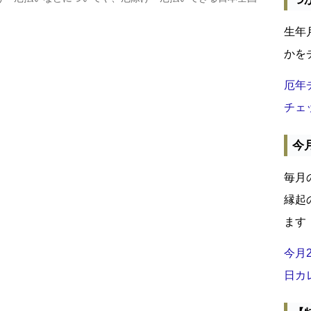
生年
かを
厄年
チェ
今
毎月
縁起
ます
今月
日カ