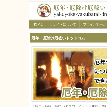
HOME
当サイトについて
プライバシーポ
厄年・厄除け厄祓いドットコム
【厄年・厄除け厄払いの専門サイト】厄年や厄除