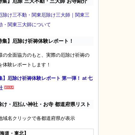
特集】厄除 三大不動・三大師 お寺紹介
厄除け三不動・関東厄除け三大師｜関東三
動・関東三大師について
特集】厄除け祈祷体験レポート！
様の全面協力のもと、実際の厄除け祈祷の
を体験レポートします！
集】厄除け祈祷体験レポート 第一弾！ at 七
社
除け・厄払い神社・お寺 都道府県リスト
地域名クリックで各都道府県が表示
海道・東北】