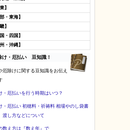
東】
部・東海】
畿】
国・四国】
州・沖縄】
除け・厄払い 豆知識！
や厄除けに関する豆知識をお伝え
す
け・厄払いを行う時期はいつ？
け・厄払い 初穂料・祈祷料 相場やのし袋書
、渡し方などについて
の数え方は『数え年』で