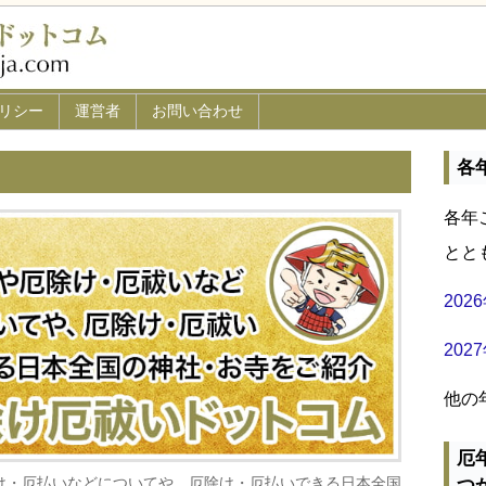
リシー
運営者
お問い合わせ
各
各年
とと
20
20
他の
厄
け・厄払いなどについてや、厄除け・厄払いできる日本全国
つ