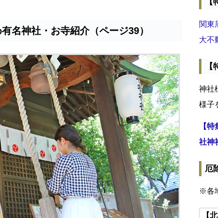
【
関東
め有名神社・お寺紹介（ページ39）
大不
【
神社
様子
【特
社神
厄
※各
【北