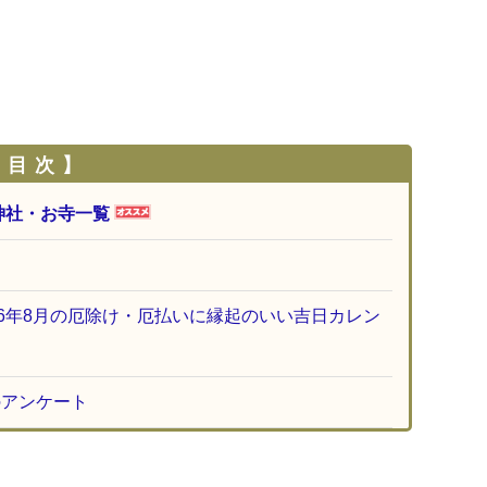
 目 次 】
神社・お寺一覧
26年8月の厄除け・厄払いに縁起のいい吉日カレン
のアンケート