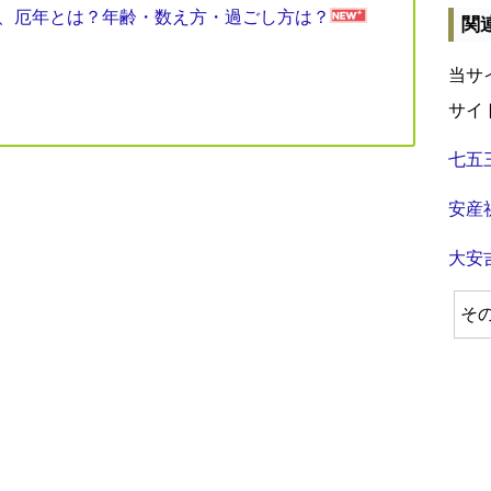
見表、厄年とは？年齢・数え方・過ごし方は？
関
当サ
サイ
七五
安産
大安
そ