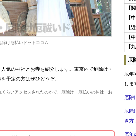
【関
【中
【近
【中
厄除け厄払いドットココム
【九
厄
・人気の神社とお寺を紹介します。東京内で厄除け・
厄年
祷を予定の方はぜひどうぞ。
しま
れくらいアクセスされたのかで、厄除け・厄払いの神社・お
厄除
厄除
き方
厄年