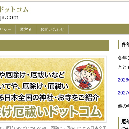
リシー
運営者
お問い合わせ
各
各年
とと
20
20
他の
厄
け・厄払いなどについてや、厄除け・厄払いできる日本全国
つ