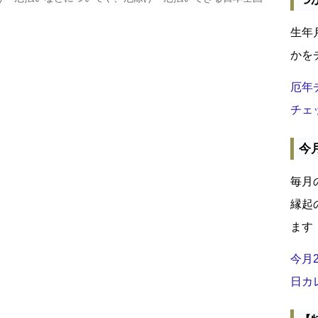
生年
かを
厄年
チェ
今
毎月
縁起
ます
今月
日カ