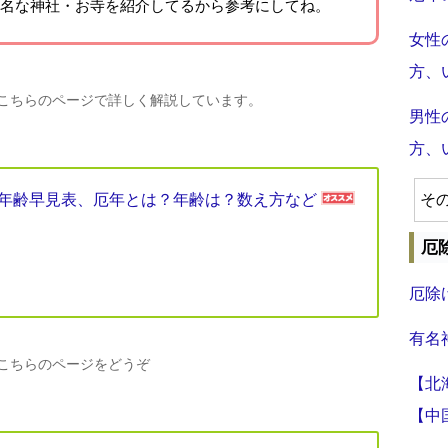
名な神社・お寺を紹介
してるから参考にしてね。
女性
方、
、こちらのページで詳しく解説しています。
男性
方、
厄年年齢早見表、厄年とは？年齢は？数え方など
そ
厄
厄除
有名
、こちらのページをどうぞ
【北
【中