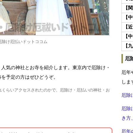
【関
【中
【近
【中
厄除け厄払いドットココム
【九
厄
・人気の神社とお寺を紹介します。東京内で厄除け・
厄年
祷を予定の方はぜひどうぞ。
しま
れくらいアクセスされたのかで、厄除け・厄払いの神社・お
厄除
厄除
き方
厄年