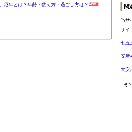
見表、厄年とは？年齢・数え方・過ごし方は？
関
当サ
サイ
七五
安産
大安
そ