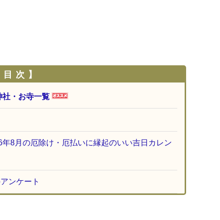
 目 次 】
神社・お寺一覧
26年8月の厄除け・厄払いに縁起のいい吉日カレン
のアンケート