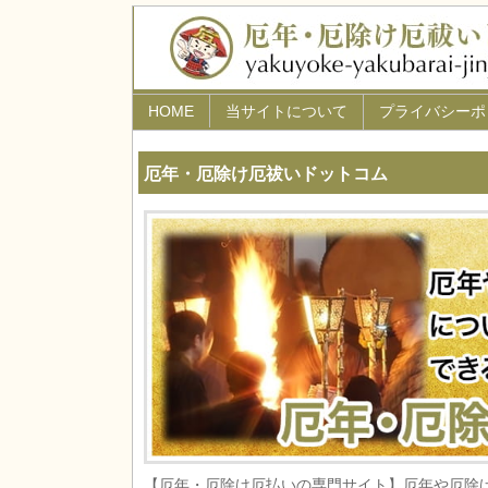
HOME
当サイトについて
プライバシーポ
厄年・厄除け厄祓いドットコム
【厄年・厄除け厄払いの専門サイト】厄年や厄除