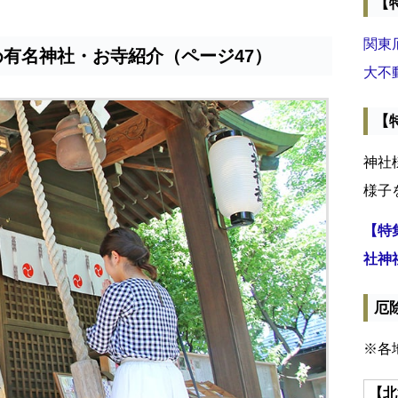
【
関東
め有名神社・お寺紹介（ページ47）
大不
【
神社
様子
【特
社神
厄
※各
【北