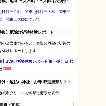
特集】厄除 三大不動・三大師 お寺紹介
厄除け三不動・関東厄除け三大師｜関東三
動・関東三大師について
特集】厄除け祈祷体験レポート！
様の全面協力のもと、実際の厄除け祈祷の
を体験レポートします！
集】厄除け祈祷体験レポート 第一弾！ at 七
社
除け・厄払い神社・お寺 都道府県リスト
地域名クリックで各都道府県が表示
海道・東北】