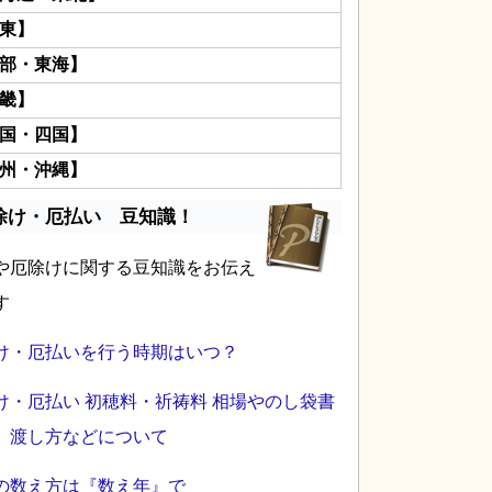
東】
部・東海】
畿】
国・四国】
州・沖縄】
除け・厄払い 豆知識！
や厄除けに関する豆知識をお伝え
す
け・厄払いを行う時期はいつ？
け・厄払い 初穂料・祈祷料 相場やのし袋書
、渡し方などについて
の数え方は『数え年』で