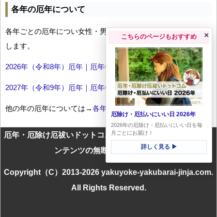
各年の厄年について
各年ごとの厄年につい女性・男性の年齢早見表とともにお伝え
×
こちらのページもおすすめ
します。
2026年（令和8年）厄年｜厄年年齢早見表
2027年（令和9年）厄年｜厄年年齢早見表
他の年の厄年については→
各年厄年一覧
厄除け・厄払いにいい日 2026年
2026年の厄除け・厄払いにいい日を毎
月ごとにお届け！
厄年・厄除け厄祓いドットコムに掲載のテキスト・画像等コ
詳しく見る ▶
ンテンツの無断転載を禁じます
Copyright（C）2013-2026 yakuyoke-yakubarai-jinja.com.
All Rights Reserved.