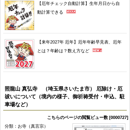
【厄年チェック自動計算】生年月日から自
動計算できる
【来年2027年 厄年】厄年年齢早見表、厄年
とは？年齢は？数え方など
照龍山 真弘寺 （埼玉県さいたま市） 厄除け・厄
祓いについて（境内の様子、御祈祷受付・申込、駐
車場など）
こちらのページの閲覧ビュー数 [0000727]
分類：お寺（真言宗）