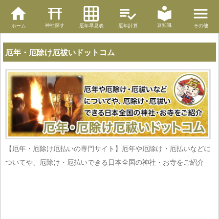
神社探す
豆知識
ホーム
厄年早見表
厄年計算
その他
厄年・厄除け厄祓いドットコム
【厄年・厄除け厄払いの専門サイト】厄年や厄除け・厄払いなどに
ついてや、厄除け・厄払いできる日本全国の神社・お寺をご紹介