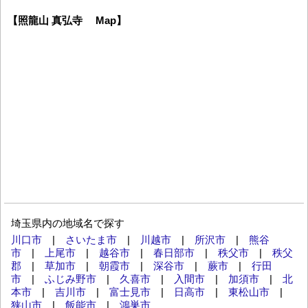
【照龍山 真弘寺 Map】
埼玉県内の地域名で探す
川口市
|
さいたま市
|
川越市
|
所沢市
|
熊谷
市
|
上尾市
|
越谷市
|
春日部市
|
秩父市
|
秩父
郡
|
草加市
|
朝霞市
|
深谷市
|
蕨市
|
行田
市
|
ふじみ野市
|
久喜市
|
入間市
|
加須市
|
北
本市
|
吉川市
|
富士見市
|
日高市
|
東松山市
|
狭山市
|
飯能市
|
鴻巣市