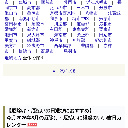
市
|
葛城市
|
西脇市
|
豊岡市
|
近江八幡市
|
長
岡京市
|
高市郡
|
たつの市
|
三木市
|
丹波市
|
亀山市
|
亀岡市
|
京都市西京区
|
八幡市
|
北葛城
郡
|
南あわじ市
|
和泉市
|
堺市中区
|
宍粟市
|
富田林市
|
尾鷲市
|
川辺郡
|
度会郡
|
彦根市
|
愛知郡
|
新宮市
|
有田郡
|
東牟婁郡
|
栗東市
|
池田市
|
泉大津市
|
海南市
|
犬上郡
|
田辺市
|
甲賀市
|
磯城郡
|
神⼾市
|
神崎郡
|
紀の川市
|
美方郡
|
羽曳野市
|
西牟婁郡
|
豊能郡
|
赤穂
市
|
長浜市
|
高島市
|
鳥羽市
近畿地方
全体で探す
（▲目次に戻る）
【厄除け・厄払いの日選びにおすすめ】
今月2026年8月の厄除け・厄払いに縁起のいい吉日カ
レンダー