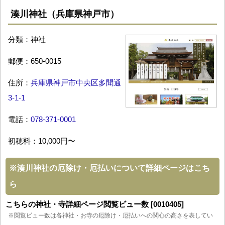
湊川神社（兵庫県神戸市）
分類：神社
郵便：650-0015
住所：
兵庫県神戸市中央区多聞通
3-1-1
電話：
078-371-0001
初穂料：10,000円〜
※
湊川神社の厄除け・厄払いについて詳細ページはこち
ら
こちらの神社・寺詳細ページ閲覧ビュー数 [0010405]
※閲覧ビュー数は各神社・お寺の厄除け・厄払いへの関心の高さを表してい