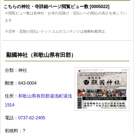
こちらの神社・寺詳細ページ閲覧ビュー数 [0005022]
※閲覧ビュー数は各神社・お寺の厄除け・厄払いへの関心の高さを表してい
ます
※厄年・厄除け厄払いドットコムのコンテンツは無断転載禁止
顯國神社（和歌山県有田郡）
分類：神社
郵便：643-0004
住所：
和歌山県有田郡湯浅町湯浅
1914
電話：
0737-62-2405
初穂料：?