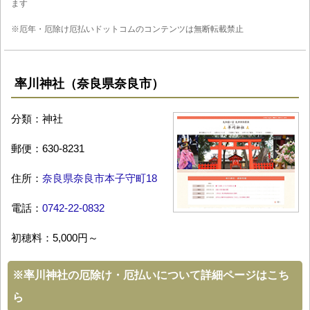
ます
※厄年・厄除け厄払いドットコムのコンテンツは無断転載禁止
率川神社（奈良県奈良市）
分類：神社
郵便：630-8231
住所：
奈良県奈良市本子守町18
電話：
0742-22-0832
初穂料：5,000円～
※
率川神社の厄除け・厄払いについて詳細ページはこち
ら