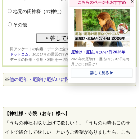
×
こちらのページもおすすめ
地元の氏神様（の神社）
その他
同アンケートの内容・データは全て姉妹サイト：
アンケート・アンサー
厄除け・厄払いにいい日 2026年
ドットコム、
およびその運営のYWMOに帰属します。許可なく内容・
2026年の厄除け・厄払いにいい日を毎
データの転用・引用・利用を一切禁じます。
月ごとにお届け！
詳しく見る ▶
※
他の厄年・厄除け厄払いに関するアンケート一覧はこちら
【神社様・寺院（お寺）様へ】
「うちの神社も取り上げて欲しい！」「うちのお寺もこのサ
イトで紹介して欲しい」というご希望がありましたら、こち