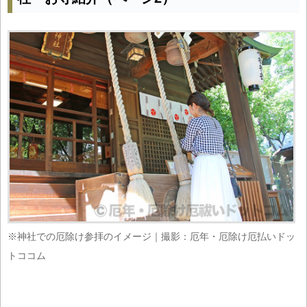
※神社での厄除け参拝のイメージ｜撮影：厄年・厄除け厄払いドッ
トココム