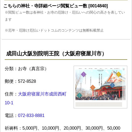
こちらの神社・寺詳細ページ閲覧ビュー数 [0014840]
※閲覧ビュー数は各神社・お寺の厄除け・厄払いへの関心の高さを表してい
ます
※厄年・厄除け厄払いドットコムのコンテンツは無断転載禁止
成田山大阪別院明王院（大阪府寝屋川市）
分類：お寺（真言宗）
郵便：572-8528
住所：
大阪府寝屋川市成田西町
10-1
電話：
072-833-8881
祈祷料：5,000円、10,000円、20,000円、30,000円、50,000