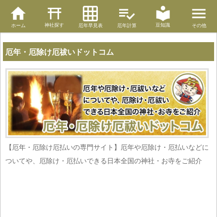
神社探す
豆知識
ホーム
厄年早見表
厄年計算
その他
厄年・厄除け厄祓いドットコム
【厄年・厄除け厄払いの専門サイト】厄年や厄除け・厄払いなどに
ついてや、厄除け・厄払いできる日本全国の神社・お寺をご紹介