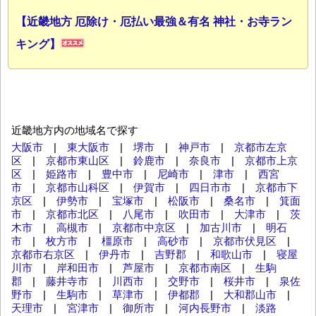
【近畿地方 厄除け・厄払い最強＆有名 神社・お寺ラン
キング】
近畿地方内の地域名で探す
大阪市
|
東大阪市
|
堺市
|
神戸市
|
京都市左京
区
|
京都市東山区
|
鈴鹿市
|
奈良市
|
京都市上京
区
|
姫路市
|
豊中市
|
尼崎市
|
津市
|
西宮
市
|
京都市山科区
|
伊賀市
|
四日市市
|
京都市下
京区
|
伊勢市
|
宝塚市
|
松阪市
|
桑名市
|
箕面
市
|
京都市北区
|
八尾市
|
吹田市
|
大津市
|
茨
木市
|
高槻市
|
京都市中京区
|
加古川市
|
明石
市
|
枚方市
|
橿原市
|
高砂市
|
京都市伏見区
|
京都市右京区
|
伊丹市
|
吉野郡
|
和歌山市
|
寝屋
川市
|
岸和田市
|
芦屋市
|
京都市南区
|
生駒
郡
|
藤井寺市
|
川西市
|
交野市
|
桜井市
|
泉佐
野市
|
生駒市
|
草津市
|
伊都郡
|
大和郡山市
|
天理市
|
宮津市
|
御所市
|
河内長野市
|
淡路