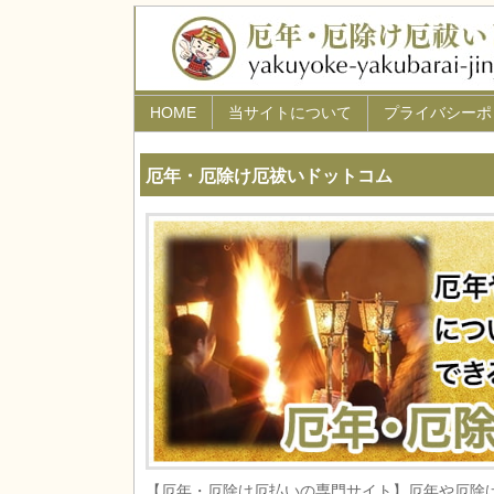
HOME
当サイトについて
プライバシーポ
厄年・厄除け厄祓いドットコム
【厄年・厄除け厄払いの専門サイト】厄年や厄除