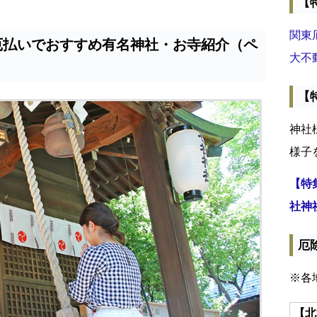
【
関東
厄払いでおすすめ有名神社・お寺紹介（ペ
大不
【
神社
様子
【特
社神
厄
※各
【北