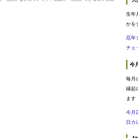
生年
かを
厄年
チェ
今
毎月
縁起
ます
今月
日カ