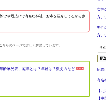
女性
除けや厄払いで有名な神社・お寺を紹介
してるから参
方、
男性
方、
、こちらのページで詳しく解説しています。
そ
厄
厄年年齢早見表、厄年とは？年齢は？数え方など
厄除
有名
【北
【中