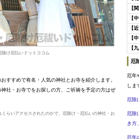
【関
【中
【近
【中
【九
厄除け厄払いドットココム
厄
厄年
のおすすめで有名・人気の神社とお寺を紹介します。
しま
の神社・お寺でをお探しの方、ご祈祷を予定の方はぜ
厄除
れくらいアクセスされたのかで、厄除け・厄払いの神社・お
厄除
き方
厄年