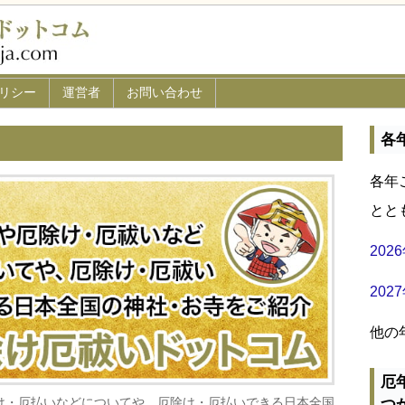
リシー
運営者
お問い合わせ
各
各年
とと
20
20
他の
厄
け・厄払いなどについてや、厄除け・厄払いできる日本全国
つ