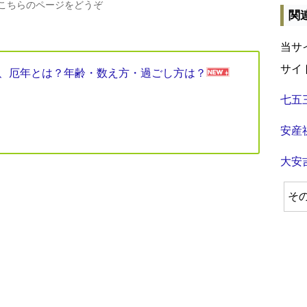
、こちらのページをどうぞ
関
当サ
サイ
見表、厄年とは？年齢・数え方・過ごし方は？
七五
安産
大安
そ