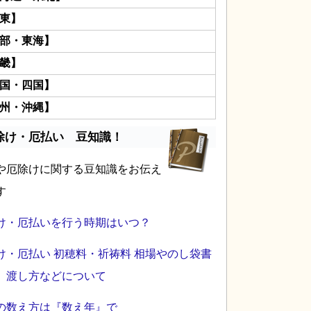
東】
部・東海】
畿】
国・四国】
州・沖縄】
除け・厄払い 豆知識！
や厄除けに関する豆知識をお伝え
す
け・厄払いを行う時期はいつ？
け・厄払い 初穂料・祈祷料 相場やのし袋書
、渡し方などについて
の数え方は『数え年』で