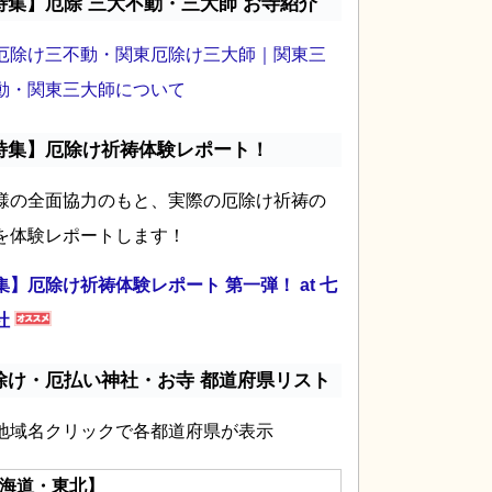
特集】厄除 三大不動・三大師 お寺紹介
厄除け三不動・関東厄除け三大師｜関東三
動・関東三大師について
特集】厄除け祈祷体験レポート！
様の全面協力のもと、実際の厄除け祈祷の
を体験レポートします！
集】厄除け祈祷体験レポート 第一弾！ at 七
社
除け・厄払い神社・お寺 都道府県リスト
地域名クリックで各都道府県が表示
海道・東北】