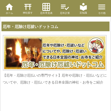
神社探す
豆知識
ホーム
厄年早見表
厄年計算
その他
厄年・厄除け厄祓いドットコム
【厄年・厄除け厄払いの専門サイト】厄年や厄除け・厄払いなどに
ついてや、厄除け・厄払いできる日本全国の神社・お寺をご紹介