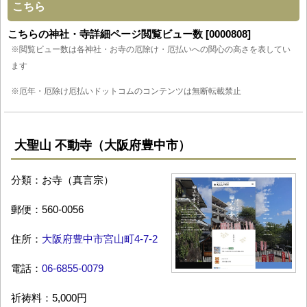
こちら
こちらの神社・寺詳細ページ閲覧ビュー数 [0000808]
※閲覧ビュー数は各神社・お寺の厄除け・厄払いへの関心の高さを表してい
ます
※厄年・厄除け厄払いドットコムのコンテンツは無断転載禁止
大聖山 不動寺（大阪府豊中市）
分類：お寺（真言宗）
郵便：560-0056
住所：
大阪府豊中市宮山町4-7-2
電話：
06-6855-0079
祈祷料：5,000円