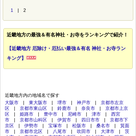
1
| 2
近畿地方の最強＆有名神社・お寺をランキングで紹介！
【近畿地方 厄除け・厄払い最強＆有名 神社・お寺ラン
キング】
近畿地方内の地域名で探す
大阪市
|
東大阪市
|
堺市
|
神戸市
|
京都市左京
区
|
京都市東山区
|
鈴鹿市
|
奈良市
|
京都市上京
区
|
姫路市
|
豊中市
|
尼崎市
|
津市
|
西宮
市
|
京都市山科区
|
伊賀市
|
四日市市
|
京都市下
京区
|
伊勢市
|
宝塚市
|
松阪市
|
桑名市
|
箕面
市
|
京都市北区
|
八尾市
|
吹田市
|
大津市
|
茨