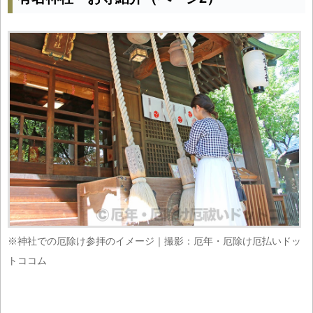
※神社での厄除け参拝のイメージ｜撮影：厄年・厄除け厄払いドッ
トココム