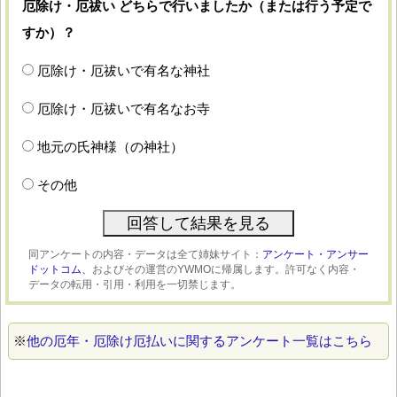
厄除け・厄祓い どちらで行いましたか（または行う予定で
すか）？
厄除け・厄祓いで有名な神社
厄除け・厄祓いで有名なお寺
地元の氏神様（の神社）
その他
同アンケートの内容・データは全て姉妹サイト：
アンケート・アンサー
ドットコム、
およびその運営のYWMOに帰属します。許可なく内容・
データの転用・引用・利用を一切禁じます。
※
他の厄年・厄除け厄払いに関するアンケート一覧はこちら