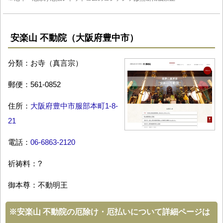
安楽山 不動院（大阪府豊中市）
分類：お寺（真言宗）
郵便：561-0852
住所：
大阪府豊中市服部本町1-8-
21
電話：
06-6863-2120
祈祷料：?
御本尊：不動明王
※
安楽山 不動院の厄除け・厄払いについて詳細ページは