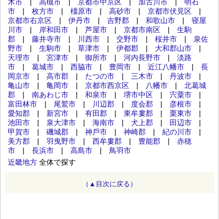
木市
|
高槻市
|
京都市中京区
|
加古川市
|
明石
市
|
枚方市
|
橿原市
|
高砂市
|
京都市伏見区
|
京都市右京区
|
伊丹市
|
吉野郡
|
和歌山市
|
寝屋
川市
|
岸和田市
|
芦屋市
|
京都市南区
|
生駒
郡
|
藤井寺市
|
川西市
|
交野市
|
桜井市
|
泉佐
野市
|
生駒市
|
草津市
|
伊都郡
|
大和郡山市
|
天理市
|
宮津市
|
御所市
|
河内長野市
|
淡路
市
|
葛城市
|
西脇市
|
豊岡市
|
近江八幡市
|
長
岡京市
|
高市郡
|
たつの市
|
三木市
|
丹波市
|
亀山市
|
亀岡市
|
京都市西京区
|
八幡市
|
北葛城
郡
|
南あわじ市
|
和泉市
|
堺市中区
|
宍粟市
|
富田林市
|
尾鷲市
|
川辺郡
|
度会郡
|
彦根市
|
愛知郡
|
新宮市
|
有田郡
|
東牟婁郡
|
栗東市
|
池田市
|
泉大津市
|
海南市
|
犬上郡
|
田辺市
|
甲賀市
|
磯城郡
|
神⼾市
|
神崎郡
|
紀の川市
|
美方郡
|
羽曳野市
|
西牟婁郡
|
豊能郡
|
赤穂
市
|
長浜市
|
高島市
|
鳥羽市
近畿地方
全体で探す
（▲目次に戻る）