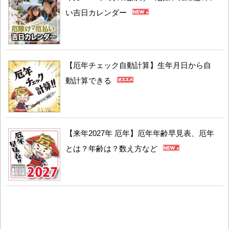
い吉日カレンダー
【厄年チェック自動計算】生年月日から自
動計算できる
【来年2027年 厄年】厄年年齢早見表、厄年
とは？年齢は？数え方など