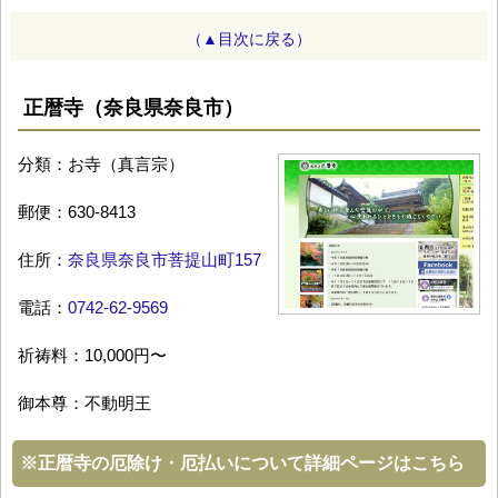
（▲目次に戻る）
正暦寺（奈良県奈良市）
分類：お寺（真言宗）
郵便：630-8413
住所：
奈良県奈良市菩提山町157
電話：
0742-62-9569
祈祷料：10,000円〜
御本尊：不動明王
※
正暦寺の厄除け・厄払いについて詳細ページはこちら