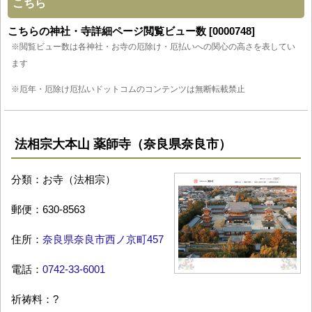
こちら
こちらの神社・寺詳細ページ閲覧ビュー数 [0000748]
※閲覧ビュー数は各神社・お寺の厄除け・厄払いへの関心の高さを表してい
ます
※厄年・厄除け厄払いドットコムのコンテンツは無断転載禁止
法相宗大本山 薬師寺（奈良県奈良市）
分類：お寺（法相宗）
郵便：630-8563
住所：
奈良県奈良市西ノ京町457
電話：
0742-33-6001
祈祷料：?