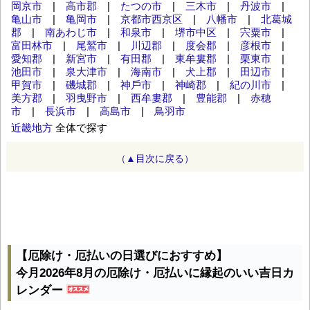
岡京市
|
高市郡
|
たつの市
|
三木市
|
丹波市
|
亀山市
|
亀岡市
|
京都市西京区
|
八幡市
|
北葛城
郡
|
南あわじ市
|
和泉市
|
堺市中区
|
宍粟市
|
富田林市
|
尾鷲市
|
川辺郡
|
度会郡
|
彦根市
|
愛知郡
|
新宮市
|
有田郡
|
東牟婁郡
|
栗東市
|
池田市
|
泉大津市
|
海南市
|
犬上郡
|
田辺市
|
甲賀市
|
磯城郡
|
神⼾市
|
神崎郡
|
紀の川市
|
美方郡
|
羽曳野市
|
西牟婁郡
|
豊能郡
|
赤穂
市
|
長浜市
|
高島市
|
鳥羽市
近畿地方
全体で探す
（▲目次に戻る）
【厄除け・厄払いの日選びにおすすめ】
今月2026年8月の厄除け・厄払いに縁起のいい吉日カ
レンダー