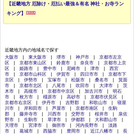
【近畿地方 厄除け・厄払い最強＆有名 神社・お寺ラン
キング】
近畿地方内の地域名で探す
大阪市
|
東大阪市
|
堺市
|
神戸市
|
京都市左京
区
|
京都市東山区
|
鈴鹿市
|
奈良市
|
京都市上京
区
|
姫路市
|
豊中市
|
尼崎市
|
津市
|
西宮
市
|
京都市山科区
|
伊賀市
|
四日市市
|
京都市下
京区
|
伊勢市
|
宝塚市
|
松阪市
|
桑名市
|
箕面
市
|
京都市北区
|
八尾市
|
吹田市
|
大津市
|
茨
木市
|
高槻市
|
京都市中京区
|
加古川市
|
明石
市
|
枚方市
|
橿原市
|
高砂市
|
京都市伏見区
|
京都市右京区
|
伊丹市
|
吉野郡
|
和歌山市
|
寝屋
川市
|
岸和田市
|
芦屋市
|
京都市南区
|
生駒
郡
|
藤井寺市
|
川西市
|
交野市
|
桜井市
|
泉佐
野市
|
生駒市
|
草津市
|
伊都郡
|
大和郡山市
|
天理市
|
宮津市
|
御所市
|
河内長野市
|
淡路
市
|
葛城市
|
西脇市
|
豊岡市
|
近江八幡市
|
長