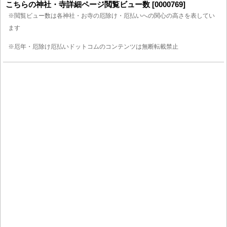
こちらの神社・寺詳細ページ閲覧ビュー数 [0000769]
※閲覧ビュー数は各神社・お寺の厄除け・厄払いへの関心の高さを表してい
ます
※厄年・厄除け厄払いドットコムのコンテンツは無断転載禁止