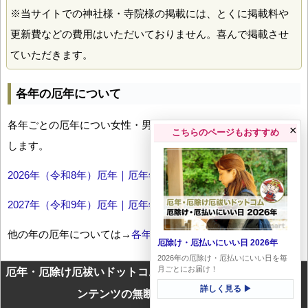
※当サイトでの神社様・寺院様の掲載には、とくに掲載料や
更新費などの費用はいただいておりません。喜んで掲載させ
ていただきます。
各年の厄年について
各年ごとの厄年につい女性・男性の年齢早見表とともにお伝え
×
こちらのページもおすすめ
します。
2026年（令和8年）厄年｜厄年年齢早見表
2027年（令和9年）厄年｜厄年年齢早見表
他の年の厄年については→
各年厄年一覧
厄除け・厄払いにいい日 2026年
2026年の厄除け・厄払いにいい日を毎
月ごとにお届け！
厄年・厄除け厄祓いドットコムに掲載のテキスト・画像等コ
詳しく見る ▶
ンテンツの無断転載を禁じます