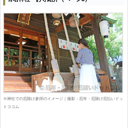
※神社での厄除け参拝のイメージ｜撮影：厄年・厄除け厄払いドッ
トココム