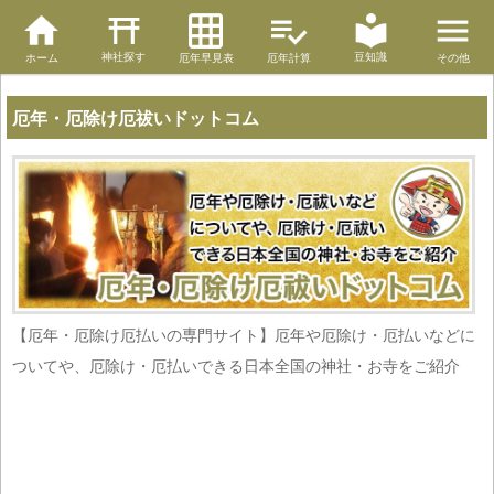
神社探す
豆知識
ホーム
厄年早見表
厄年計算
その他
厄年・厄除け厄祓いドットコム
【厄年・厄除け厄払いの専門サイト】厄年や厄除け・厄払いなどに
ついてや、厄除け・厄払いできる日本全国の神社・お寺をご紹介