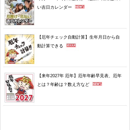
い吉日カレンダー
【厄年チェック自動計算】生年月日から自
動計算できる
【来年2027年 厄年】厄年年齢早見表、厄年
とは？年齢は？数え方など