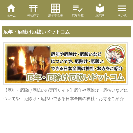
神社探す
豆知識
ホーム
厄年早見表
厄年計算
その他
厄年・厄除け厄祓いドットコム
【厄年・厄除け厄払いの専門サイト】厄年や厄除け・厄払いなどに
ついてや、厄除け・厄払いできる日本全国の神社・お寺をご紹介