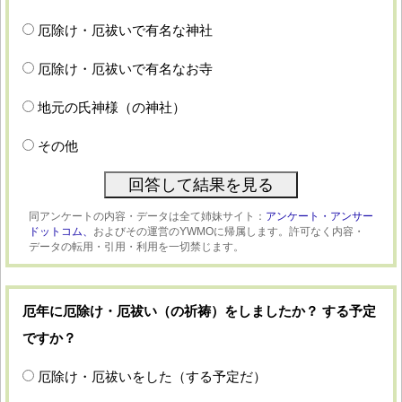
厄除け・厄祓いで有名な神社
厄除け・厄祓いで有名なお寺
地元の氏神様（の神社）
その他
同アンケートの内容・データは全て姉妹サイト：
アンケート・アンサー
ドットコム、
およびその運営のYWMOに帰属します。許可なく内容・
データの転用・引用・利用を一切禁じます。
厄年に厄除け・厄祓い（の祈祷）をしましたか？ する予定
ですか？
厄除け・厄祓いをした（する予定だ）