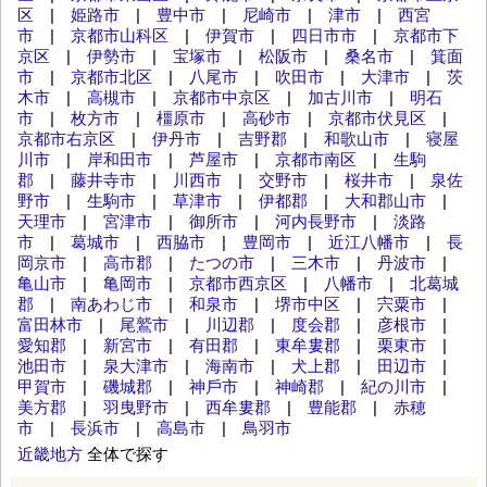
区
|
姫路市
|
豊中市
|
尼崎市
|
津市
|
西宮
市
|
京都市山科区
|
伊賀市
|
四日市市
|
京都市下
京区
|
伊勢市
|
宝塚市
|
松阪市
|
桑名市
|
箕面
市
|
京都市北区
|
八尾市
|
吹田市
|
大津市
|
茨
木市
|
高槻市
|
京都市中京区
|
加古川市
|
明石
市
|
枚方市
|
橿原市
|
高砂市
|
京都市伏見区
|
京都市右京区
|
伊丹市
|
吉野郡
|
和歌山市
|
寝屋
川市
|
岸和田市
|
芦屋市
|
京都市南区
|
生駒
郡
|
藤井寺市
|
川西市
|
交野市
|
桜井市
|
泉佐
野市
|
生駒市
|
草津市
|
伊都郡
|
大和郡山市
|
天理市
|
宮津市
|
御所市
|
河内長野市
|
淡路
市
|
葛城市
|
西脇市
|
豊岡市
|
近江八幡市
|
長
岡京市
|
高市郡
|
たつの市
|
三木市
|
丹波市
|
亀山市
|
亀岡市
|
京都市西京区
|
八幡市
|
北葛城
郡
|
南あわじ市
|
和泉市
|
堺市中区
|
宍粟市
|
富田林市
|
尾鷲市
|
川辺郡
|
度会郡
|
彦根市
|
愛知郡
|
新宮市
|
有田郡
|
東牟婁郡
|
栗東市
|
池田市
|
泉大津市
|
海南市
|
犬上郡
|
田辺市
|
甲賀市
|
磯城郡
|
神⼾市
|
神崎郡
|
紀の川市
|
美方郡
|
羽曳野市
|
西牟婁郡
|
豊能郡
|
赤穂
市
|
長浜市
|
高島市
|
鳥羽市
近畿地方
全体で探す