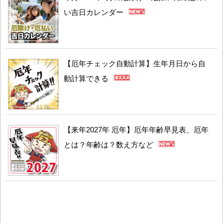
い吉日カレンダー
【厄年チェック自動計算】生年月日から自
動計算できる
【来年2027年 厄年】厄年年齢早見表、厄年
とは？年齢は？数え方など