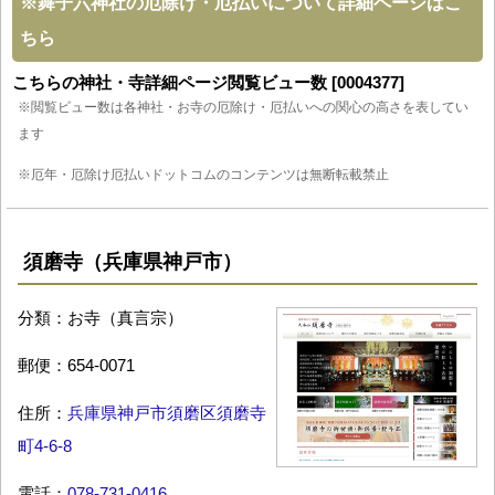
※
舞子六神社の厄除け・厄払いについて詳細ページはこ
ちら
こちらの神社・寺詳細ページ閲覧ビュー数 [0004377]
※閲覧ビュー数は各神社・お寺の厄除け・厄払いへの関心の高さを表してい
ます
※厄年・厄除け厄払いドットコムのコンテンツは無断転載禁止
須磨寺（兵庫県神戸市）
分類：お寺（真言宗）
郵便：654-0071
住所：
兵庫県神戸市須磨区須磨寺
町4-6-8
電話：
078-731-0416