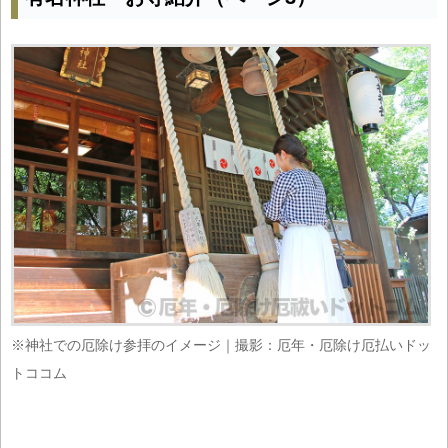
※神社での厄除け参拝のイメージ｜撮影：厄年・厄除け厄払いドッ
トココム