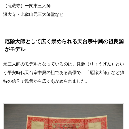
（龍蔵寺）ー関東三大師
深大寺・比叡山元三大師堂など
厄除大師として広く崇められる天台宗中興の祖良源
がモデル
元三大師のモデルとなっているのは、良源（りょうげん）とい
う平安時代天台宗中興の祖である高僧で、「厄除大師」など独
特の信仰で民衆から広くあがめられました。