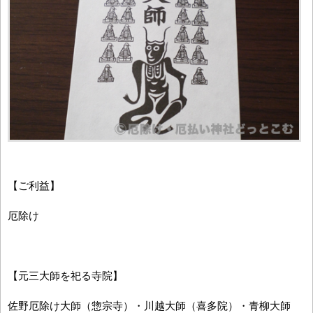
【ご利益】
厄除け
【元三大師を祀る寺院】
佐野厄除け大師（惣宗寺）・川越大師（喜多院）・青柳大師