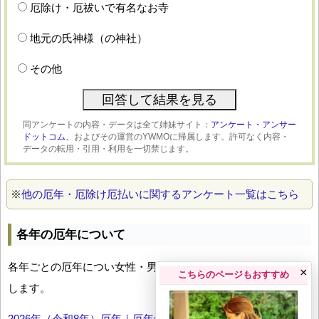
厄除け・厄祓いで有名なお寺
地元の氏神様（の神社）
その他
同アンケートの内容・データは全て姉妹サイト：
アンケート・アンサー
ドットコム、
およびその運営のYWMOに帰属します。許可なく内容・
データの転用・引用・利用を一切禁じます。
※
他の厄年・厄除け厄払いに関するアンケート一覧はこちら
各年の厄年について
各年ごとの厄年につい女性・男性の年齢早見表とともにお伝え
×
こちらのページもおすすめ
します。
2026年（令和8年）厄年｜厄年年齢早見表