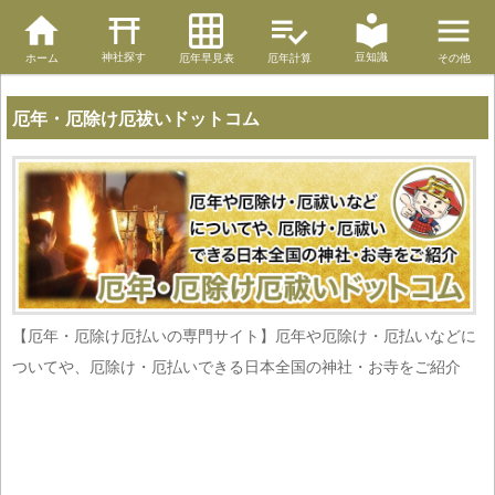
神社探す
豆知識
ホーム
厄年早見表
厄年計算
その他
厄年・厄除け厄祓いドットコム
【厄年・厄除け厄払いの専門サイト】厄年や厄除け・厄払いなどに
ついてや、厄除け・厄払いできる日本全国の神社・お寺をご紹介