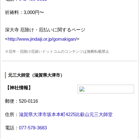
祈祷料：3,000円〜
深大寺 厄除け・厄払いに関するページ
<
http://www.jindaiji.or.jp/gomakigan/
>
※厄年・厄除け厄祓いドットコムのコンテンツは無断転載禁止
元三大師堂（滋賀県大津市）
【神社情報】
郵便：520-0116
住所：
滋賀県大津市坂本本町4225比叡山元三大師堂
電話：
077-578-3683