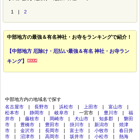
1 |
2
中部地方の最強＆有名神社・お寺をランキングで紹介！
【中部地方 厄除け・厄払い最強＆有名 神社・お寺ラン
キング】
中部地方内の地域名で探す
名古屋市
|
長野市
|
浜松市
|
上田市
|
富山市
|
松本市
|
静岡市
|
岐阜市
| 一宮市 |
豊川市
|
福
井市
|
藤枝市
|
岡崎市
|
犬山市
|
知多郡
|
磐田
市
|
豊橋市
|
豊田市
|
掛川市
|
新潟市
|
焼津
市
|
金沢市
|
長岡市
|
富士市
|
小牧市
|
春日井
市
|
沼津市
|
高岡市
|
坂井市
|
小松市
|
熱海