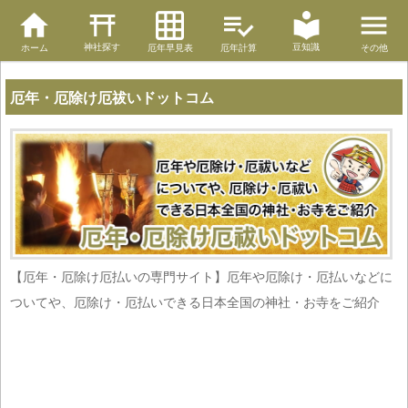
神社探す
豆知識
ホーム
厄年早見表
厄年計算
その他
厄年・厄除け厄祓いドットコム
【厄年・厄除け厄払いの専門サイト】厄年や厄除け・厄払いなどに
ついてや、厄除け・厄払いできる日本全国の神社・お寺をご紹介