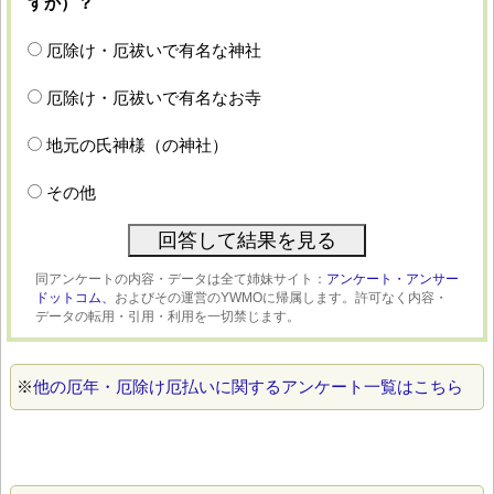
すか）？
厄除け・厄祓いで有名な神社
厄除け・厄祓いで有名なお寺
地元の氏神様（の神社）
その他
同アンケートの内容・データは全て姉妹サイト：
アンケート・アンサー
ドットコム、
およびその運営のYWMOに帰属します。許可なく内容・
データの転用・引用・利用を一切禁じます。
※
他の厄年・厄除け厄払いに関するアンケート一覧はこちら