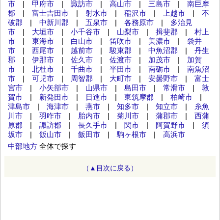
市
|
甲府市
|
諏訪市
|
高山市
|
三島市
|
南巨摩
郡
|
富士吉田市
|
射水市
|
稲沢市
|
上越市
|
不
破郡
|
中新川郡
|
五泉市
|
各務原市
|
多治見
市
|
大垣市
|
小千谷市
|
山梨市
|
揖斐郡
|
村上
市
|
東海市
|
白山市
|
笛吹市
|
美濃市
|
袋井
市
|
西尾市
|
越前市
|
駿東郡
|
中魚沼郡
|
丹生
郡
|
伊那市
|
佐久市
|
佐渡市
|
加茂市
|
加賀
市
|
北杜市
|
千曲市
|
半田市
|
南砺市
|
南魚沼
市
|
可児市
|
周智郡
|
大町市
|
安曇野市
|
富士
宮市
|
小矢部市
|
山県市
|
島田市
|
常滑市
|
敦
賀市
|
新発田市
|
日進市
|
東筑摩郡
|
柏崎市
|
津島市
|
海津市
|
燕市
|
知多市
|
知立市
|
糸魚
川市
|
羽咋市
|
胎内市
|
菊川市
|
蒲郡市
|
西蒲
原郡
|
諏訪郡
|
長久手市
|
関市
|
阿賀野市
|
須
坂市
|
飯山市
|
飯田市
|
駒ヶ根市
|
高浜市
中部地方
全体で探す
（▲目次に戻る）