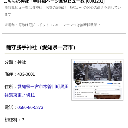
こちらの神社・寺詳細ページ閲覧ビュー数 [0001231]
※閲覧ビュー数は各神社・お寺の厄除け・厄払いへの関心の高さを表してい
ます
※厄年・厄除け厄払いドットコムのコンテンツは無断転載禁止
籠守勝手神社（愛知県一宮市）
分類：神社
郵便：493-0001
住所：
愛知県一宮市木曽川町黒田
往還東東ノ切11
電話：
0586-86-5373
初穂料：?