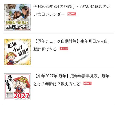
今月2026年8月の厄除け・厄払いに縁起のい
い吉日カレンダー
【厄年チェック自動計算】生年月日から自
動計算できる
【来年2027年 厄年】厄年年齢早見表、厄年
とは？年齢は？数え方など