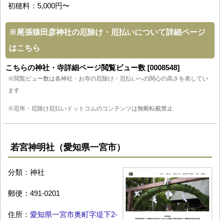
初穂料：5,000円〜
※
尾張猿田彦神社の厄除け・厄払いについて詳細ページ
はこちら
こちらの神社・寺詳細ページ閲覧ビュー数 [0008548]
※閲覧ビュー数は各神社・お寺の厄除け・厄払いへの関心の高さを表してい
ます
※厄年・厄除け厄払いドットコムのコンテンツは無断転載禁止
若宮神明社（愛知県一宮市）
分類：神社
郵便：491-0201
住所：
愛知県一宮市奥町字堤下2-