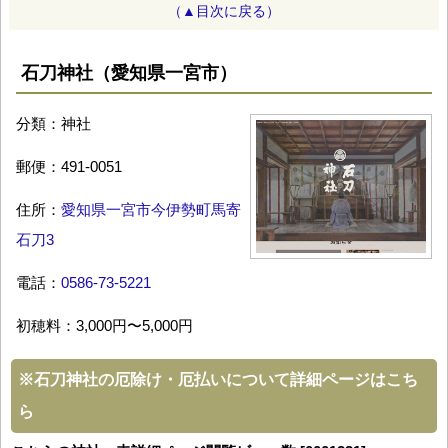
（▲目次に戻る）
石刀神社（愛知県一宮市）
分類：神社
郵便：491-0051
住所：
愛知県一宮市今伊勢町馬寄
石刀3
電話：
0586-73-5221
初穂料：3,000円〜5,000円
※
石刀神社の厄除け・厄払いについて詳細ページはこち
ら