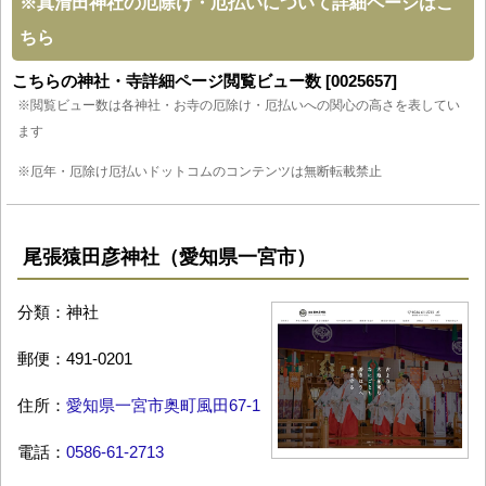
※
真清田神社の厄除け・厄払いについて詳細ページはこ
ちら
こちらの神社・寺詳細ページ閲覧ビュー数 [0025657]
※閲覧ビュー数は各神社・お寺の厄除け・厄払いへの関心の高さを表してい
ます
※厄年・厄除け厄払いドットコムのコンテンツは無断転載禁止
尾張猿田彦神社（愛知県一宮市）
分類：神社
郵便：491-0201
住所：
愛知県一宮市奥町風田67-1
電話：
0586-61-2713