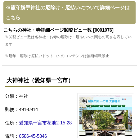
※
籠守勝手神社の厄除け・厄払いについて詳細ページは
こちら
こちらの神社・寺詳細ページ閲覧ビュー数 [0001076]
※閲覧ビュー数は各神社・お寺の厄除け・厄払いへの関心の高さを表してい
ます
※厄年・厄除け厄払いドットコムのコンテンツは無断転載禁止
大神神社（愛知県一宮市）
分類：神社
郵便：491-0914
住所：
愛知県一宮市花池2-15-28
電話：
0586-45-5846