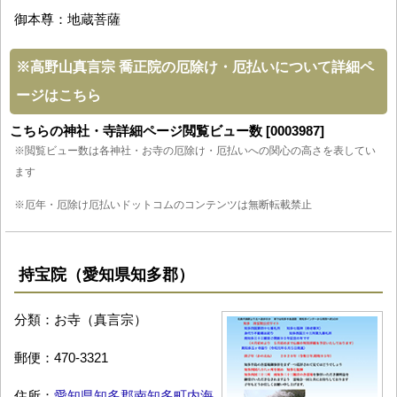
御本尊：地蔵菩薩
※
高野山真言宗 喬正院の厄除け・厄払いについて詳細ペ
ージはこちら
こちらの神社・寺詳細ページ閲覧ビュー数 [0003987]
※閲覧ビュー数は各神社・お寺の厄除け・厄払いへの関心の高さを表してい
ます
※厄年・厄除け厄払いドットコムのコンテンツは無断転載禁止
持宝院（愛知県知多郡）
分類：お寺（真言宗）
郵便：470-3321
住所：
愛知県知多郡南知多町内海