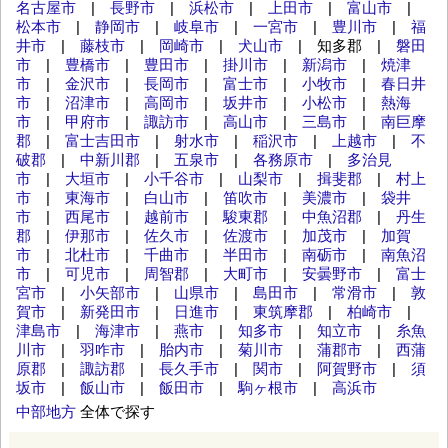
名古屋市
|
長野市
|
浜松市
|
上田市
|
富山市
|
松本市
|
静岡市
|
岐阜市
|
一宮市
|
豊川市
|
福
井市
|
藤枝市
|
岡崎市
|
犬山市
| 知多郡 |
磐田
市
|
豊橋市
|
豊田市
|
掛川市
|
新潟市
|
焼津
市
|
金沢市
|
長岡市
|
富士市
|
小牧市
|
春日井
市
|
沼津市
|
高岡市
|
坂井市
|
小松市
|
熱海
市
|
甲府市
|
諏訪市
|
高山市
|
三島市
|
南巨摩
郡
|
富士吉田市
|
射水市
|
稲沢市
|
上越市
|
不
破郡
|
中新川郡
|
五泉市
|
各務原市
|
多治見
市
|
大垣市
|
小千谷市
|
山梨市
|
揖斐郡
|
村上
市
|
東海市
|
白山市
|
笛吹市
|
美濃市
|
袋井
市
|
西尾市
|
越前市
|
駿東郡
|
中魚沼郡
|
丹生
郡
|
伊那市
|
佐久市
|
佐渡市
|
加茂市
|
加賀
市
|
北杜市
|
千曲市
|
半田市
|
南砺市
|
南魚沼
市
|
可児市
|
周智郡
|
大町市
|
安曇野市
|
富士
宮市
|
小矢部市
|
山県市
|
島田市
|
常滑市
|
敦
賀市
|
新発田市
|
日進市
|
東筑摩郡
|
柏崎市
|
津島市
|
海津市
|
燕市
|
知多市
|
知立市
|
糸魚
川市
|
羽咋市
|
胎内市
|
菊川市
|
蒲郡市
|
西蒲
原郡
|
諏訪郡
|
長久手市
|
関市
|
阿賀野市
|
須
坂市
|
飯山市
|
飯田市
|
駒ヶ根市
|
高浜市
中部地方
全体で探す