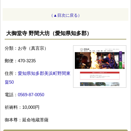
（▲目次に戻る）
大御堂寺 野間大坊（愛知県知多郡）
分類：お寺（真言宗）
郵便：470-3235
住所：
愛知県知多郡美浜町野間東
畠50
電話：
0569-87-0050
祈祷料：10,000円
御本尊：延命地蔵菩薩