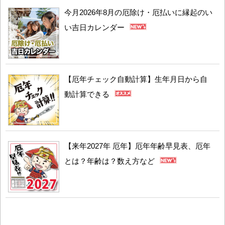
今月2026年8月の厄除け・厄払いに縁起のい
い吉日カレンダー
【厄年チェック自動計算】生年月日から自
動計算できる
【来年2027年 厄年】厄年年齢早見表、厄年
とは？年齢は？数え方など