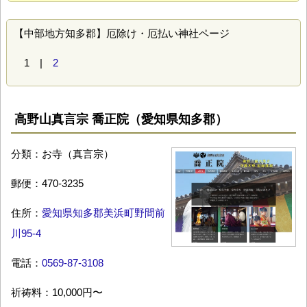
【中部地方知多郡】厄除け・厄払い神社ページ
1 |
2
高野山真言宗 喬正院（愛知県知多郡）
分類：お寺（真言宗）
郵便：470-3235
住所：
愛知県知多郡美浜町野間前
川95-4
電話：
0569-87-3108
祈祷料：10,000円〜