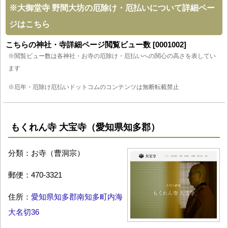
※
大御堂寺 野間大坊の厄除け・厄払いについて詳細ペー
ジはこちら
こちらの神社・寺詳細ページ閲覧ビュー数 [0001002]
※閲覧ビュー数は各神社・お寺の厄除け・厄払いへの関心の高さを表してい
ます
※厄年・厄除け厄払いドットコムのコンテンツは無断転載禁止
もくれん寺 大宝寺（愛知県知多郡）
分類：お寺（曹洞宗）
郵便：470-3321
住所：
愛知県知多郡南知多町内海
大名切36