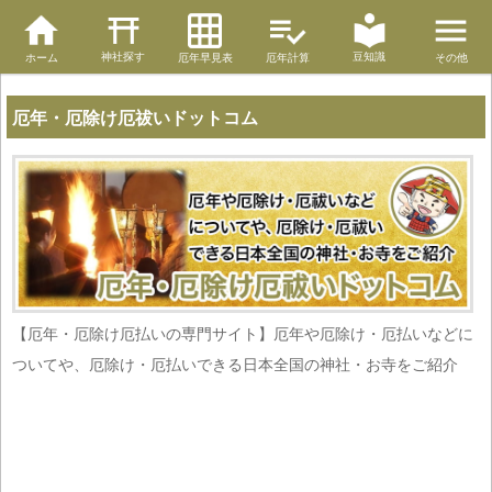
神社探す
豆知識
ホーム
厄年早見表
厄年計算
その他
厄年・厄除け厄祓いドットコム
【厄年・厄除け厄払いの専門サイト】厄年や厄除け・厄払いなどに
ついてや、厄除け・厄払いできる日本全国の神社・お寺をご紹介