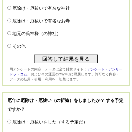
厄除け・厄祓いで有名な神社
厄除け・厄祓いで有名なお寺
地元の氏神様（の神社）
その他
同アンケートの内容・データは全て姉妹サイト：
アンケート・アンサー
ドットコム、
およびその運営のYWMOに帰属します。許可なく内容・
データの転用・引用・利用を一切禁じます。
厄年に厄除け・厄祓い（の祈祷）をしましたか？ する予定
ですか？
厄除け・厄祓いをした（する予定だ）