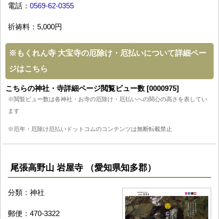
電話：
0569-62-0355
祈祷料：5,000円
※
もくれん寺 大宝寺の厄除け・厄払いについて詳細ペー
ジはこちら
こちらの神社・寺詳細ページ閲覧ビュー数 [0000975]
※閲覧ビュー数は各神社・お寺の厄除け・厄払いへの関心の高さを表してい
ます
※厄年・厄除け厄払いドットコムのコンテンツは無断転載禁止
尾張高野山 岩屋寺 （愛知県知多郡）
分類：神社
郵便：470-3322