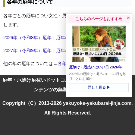
各年の厄年について
各年ごとの厄年につい女性・男性の年齢早見表とともにお伝え
×
こちらのページもおすすめ
します。
2026年（令和8年）厄年｜厄年年齢早見表
2027年（令和9年）厄年｜厄年年齢早見表
他の年の厄年については→
各年厄年一覧
厄除け・厄払いにいい日 2026年
2026年の厄除け・厄払いにいい日を毎
月ごとにお届け！
厄年・厄除け厄祓いドットコムに掲載のテキスト・画像等コ
詳しく見る ▶
ンテンツの無断転載を禁じます
Copyright（C）2013-2026 yakuyoke-yakubarai-jinja.com.
All Rights Reserved.