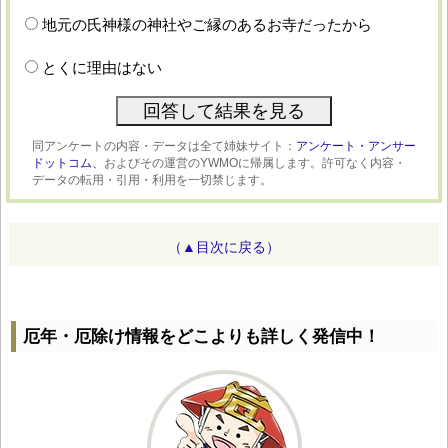
地元の氏神様の神社やご縁のあるお寺だったから
とくに理由はない
同アンケートの内容・データは全て姉妹サイト：
アンケート・アンサー
ドットコム、
およびその運営のYWMOに帰属します。許可なく内容・
データの転用・引用・利用を一切禁じます。
（▲目次に戻る）
厄年・厄除け情報をどこよりも詳しく発信中！