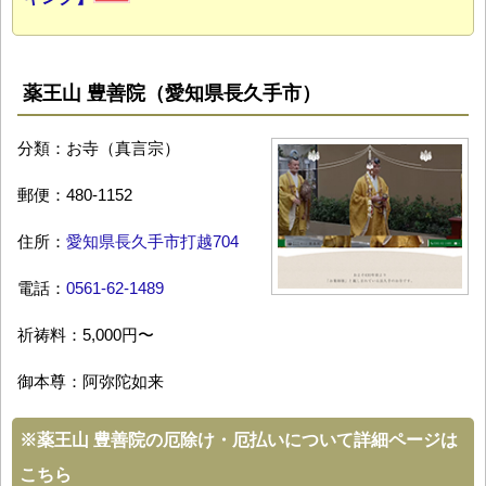
薬王山 豊善院（愛知県長久手市）
分類：お寺（真言宗）
郵便：480-1152
住所：
愛知県長久手市打越704
電話：
0561-62-1489
祈祷料：5,000円〜
御本尊：阿弥陀如来
※
薬王山 豊善院の厄除け・厄払いについて詳細ページは
こちら