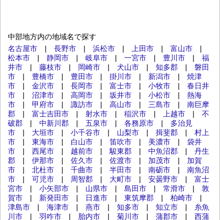
中部地方内の地域名で探す
名古屋市
|
長野市
|
浜松市
|
上田市
|
富山市
|
松本市
|
静岡市
|
岐阜市
|
一宮市
|
豊川市
|
福
井市
|
藤枝市
|
岡崎市
|
犬山市
|
知多郡
|
磐田
市
|
豊橋市
|
豊田市
|
掛川市
|
新潟市
|
焼津
市
|
金沢市
|
長岡市
|
富士市
|
小牧市
|
春日井
市
|
沼津市
|
高岡市
|
坂井市
|
小松市
|
熱海
市
|
甲府市
|
諏訪市
|
高山市
|
三島市
|
南巨摩
郡
|
富士吉田市
|
射水市
|
稲沢市
|
上越市
|
不
破郡
|
中新川郡
|
五泉市
|
各務原市
|
多治見
市
|
大垣市
|
小千谷市
|
山梨市
|
揖斐郡
|
村上
市
|
東海市
|
白山市
|
笛吹市
|
美濃市
|
袋井
市
|
西尾市
|
越前市
|
駿東郡
|
中魚沼郡
|
丹生
郡
|
伊那市
|
佐久市
|
佐渡市
|
加茂市
|
加賀
市
|
北杜市
|
千曲市
|
半田市
|
南砺市
|
南魚沼
市
|
可児市
|
周智郡
|
大町市
|
安曇野市
|
富士
宮市
|
小矢部市
|
山県市
|
島田市
|
常滑市
|
敦
賀市
|
新発田市
|
日進市
|
東筑摩郡
|
柏崎市
|
津島市
|
海津市
|
燕市
|
知多市
|
知立市
|
糸魚
川市
|
羽咋市
|
胎内市
|
菊川市
|
蒲郡市
|
西蒲