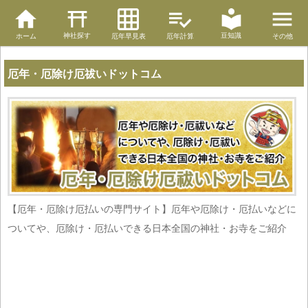
神社探す
豆知識
ホーム
厄年早見表
厄年計算
その他
厄年・厄除け厄祓いドットコム
【厄年・厄除け厄払いの専門サイト】厄年や厄除け・厄払いなどに
ついてや、厄除け・厄払いできる日本全国の神社・お寺をご紹介