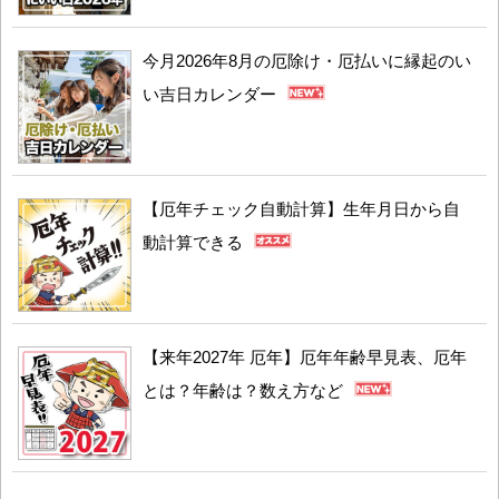
今月2026年8月の厄除け・厄払いに縁起のい
い吉日カレンダー
【厄年チェック自動計算】生年月日から自
動計算できる
【来年2027年 厄年】厄年年齢早見表、厄年
とは？年齢は？数え方など