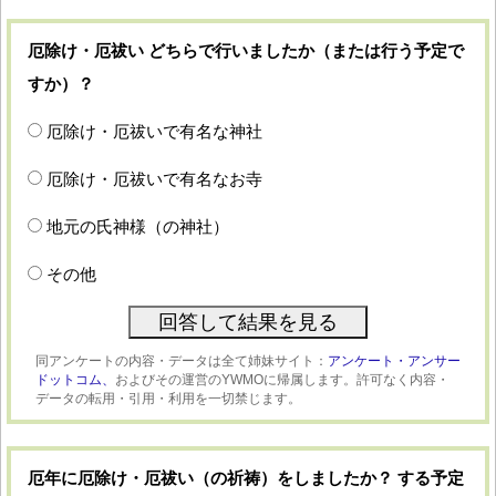
厄除け・厄祓い どちらで行いましたか（または行う予定で
すか）？
厄除け・厄祓いで有名な神社
厄除け・厄祓いで有名なお寺
地元の氏神様（の神社）
その他
同アンケートの内容・データは全て姉妹サイト：
アンケート・アンサー
ドットコム、
およびその運営のYWMOに帰属します。許可なく内容・
データの転用・引用・利用を一切禁じます。
厄年に厄除け・厄祓い（の祈祷）をしましたか？ する予定