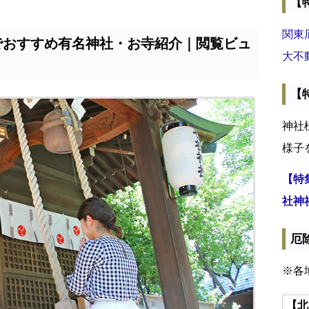
【
関東
でおすすめ有名神社・お寺紹介｜閲覧ビュ
大不
【
神社
様子
【特
社神
厄
※各
【北