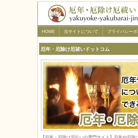
HOME
当サイトについて
プライバシーポ
厄年・厄除け厄祓いドットコム
【厄年・厄除け厄払いの専門サイト】厄年や厄除