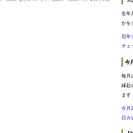
生年
かを
厄年
チェ
今
毎月
縁起
ます
今月
日カ