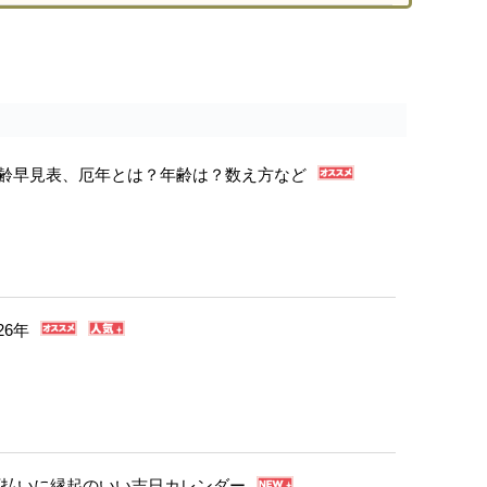
年年齢早見表、厄年とは？年齢は？数え方など
26年
・厄払いに縁起のいい吉日カレンダー