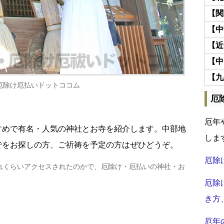
【関
【中
【近
【中
【九
厄除け厄払いドットココム
厄
厄年
すめで有名・人気の神社とお寺を紹介します。中部地
しま
でをお探しの方、ご祈祷を予定の方はぜひどうぞ。
厄除
れくらいアクセスされたのかで、厄除け・厄払いの神社・お
厄除
き方
厄年