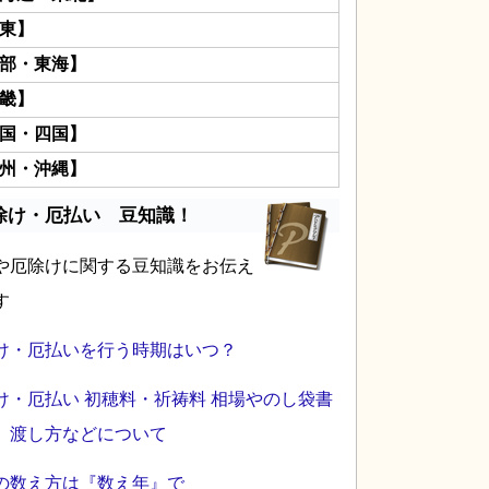
東】
部・東海】
畿】
国・四国】
州・沖縄】
除け・厄払い 豆知識！
や厄除けに関する豆知識をお伝え
す
け・厄払いを行う時期はいつ？
け・厄払い 初穂料・祈祷料 相場やのし袋書
、渡し方などについて
の数え方は『数え年』で