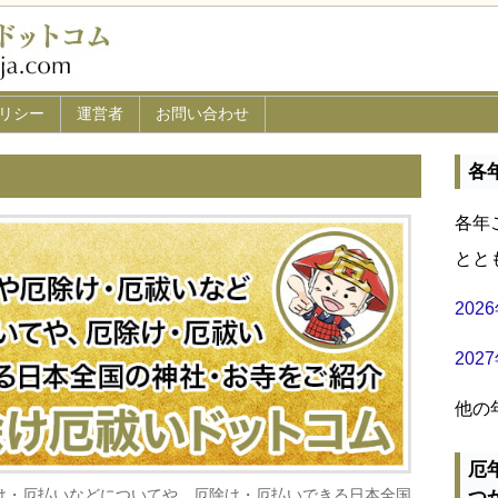
リシー
運営者
お問い合わせ
各
各年
とと
20
20
他の
厄
け・厄払いなどについてや、厄除け・厄払いできる日本全国
つ