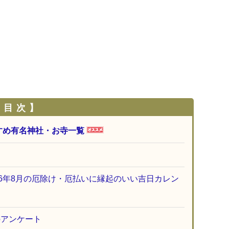
 目 次 】
すめ有名神社・お寺一覧
26年8月の厄除け・厄払いに縁起のいい吉日カレン
のアンケート