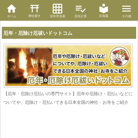
神社探す
豆知識
ホーム
厄年早見表
厄年計算
その他
厄年・厄除け厄祓いドットコム
【厄年・厄除け厄払いの専門サイト】厄年や厄除け・厄払いなどに
ついてや、厄除け・厄払いできる日本全国の神社・お寺をご紹介