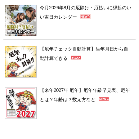
今月2026年8月の厄除け・厄払いに縁起のい
い吉日カレンダー
【厄年チェック自動計算】生年月日から自
動計算できる
【来年2027年 厄年】厄年年齢早見表、厄年
とは？年齢は？数え方など