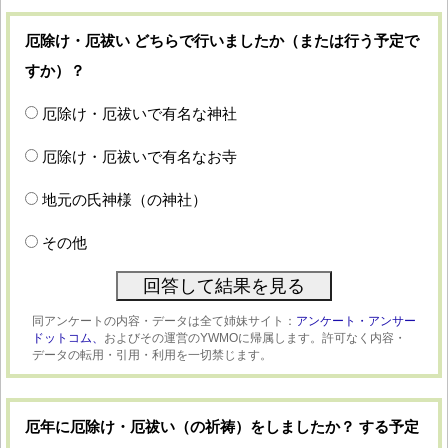
厄除け・厄祓い どちらで行いましたか（または行う予定で
すか）？
厄除け・厄祓いで有名な神社
厄除け・厄祓いで有名なお寺
地元の氏神様（の神社）
その他
同アンケートの内容・データは全て姉妹サイト：
アンケート・アンサー
ドットコム、
およびその運営のYWMOに帰属します。許可なく内容・
データの転用・引用・利用を一切禁じます。
厄年に厄除け・厄祓い（の祈祷）をしましたか？ する予定