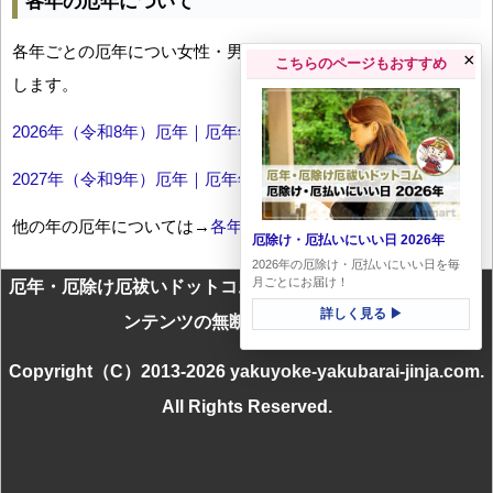
各年の厄年について
各年ごとの厄年につい女性・男性の年齢早見表とともにお伝え
×
こちらのページもおすすめ
します。
2026年（令和8年）厄年｜厄年年齢早見表
2027年（令和9年）厄年｜厄年年齢早見表
他の年の厄年については→
各年厄年一覧
厄除け・厄払いにいい日 2026年
2026年の厄除け・厄払いにいい日を毎
月ごとにお届け！
厄年・厄除け厄祓いドットコムに掲載のテキスト・画像等コ
詳しく見る ▶
ンテンツの無断転載を禁じます
Copyright（C）2013-2026 yakuyoke-yakubarai-jinja.com.
All Rights Reserved.