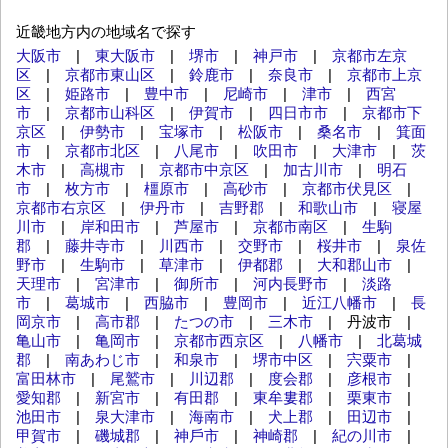
近畿地方内の地域名で探す
大阪市
|
東大阪市
|
堺市
|
神戸市
|
京都市左京
区
|
京都市東山区
|
鈴鹿市
|
奈良市
|
京都市上京
区
|
姫路市
|
豊中市
|
尼崎市
|
津市
|
西宮
市
|
京都市山科区
|
伊賀市
|
四日市市
|
京都市下
京区
|
伊勢市
|
宝塚市
|
松阪市
|
桑名市
|
箕面
市
|
京都市北区
|
八尾市
|
吹田市
|
大津市
|
茨
木市
|
高槻市
|
京都市中京区
|
加古川市
|
明石
市
|
枚方市
|
橿原市
|
高砂市
|
京都市伏見区
|
京都市右京区
|
伊丹市
|
吉野郡
|
和歌山市
|
寝屋
川市
|
岸和田市
|
芦屋市
|
京都市南区
|
生駒
郡
|
藤井寺市
|
川西市
|
交野市
|
桜井市
|
泉佐
野市
|
生駒市
|
草津市
|
伊都郡
|
大和郡山市
|
天理市
|
宮津市
|
御所市
|
河内長野市
|
淡路
市
|
葛城市
|
西脇市
|
豊岡市
|
近江八幡市
|
長
岡京市
|
高市郡
|
たつの市
|
三木市
| 丹波市 |
亀山市
|
亀岡市
|
京都市西京区
|
八幡市
|
北葛城
郡
|
南あわじ市
|
和泉市
|
堺市中区
|
宍粟市
|
富田林市
|
尾鷲市
|
川辺郡
|
度会郡
|
彦根市
|
愛知郡
|
新宮市
|
有田郡
|
東牟婁郡
|
栗東市
|
池田市
|
泉大津市
|
海南市
|
犬上郡
|
田辺市
|
甲賀市
|
磯城郡
|
神⼾市
|
神崎郡
|
紀の川市
|