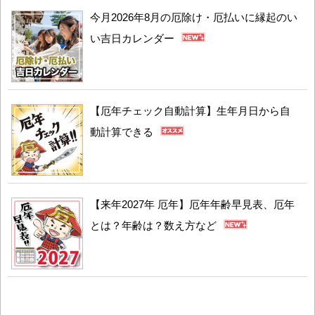
今月2026年8月の厄除け・厄払いに縁起のい
い吉日カレンダー
【厄年チェック自動計算】生年月日から自
動計算できる
【来年2027年 厄年】厄年年齢早見表、厄年
とは？年齢は？数え方など