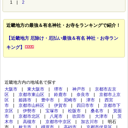
1 |
2
近畿地方の最強＆有名神社・お寺をランキングで紹介！
【近畿地方 厄除け・厄払い最強＆有名 神社・お寺ラン
キング】
近畿地方内の地域名で探す
大阪市
|
東大阪市
|
堺市
|
神戸市
|
京都市左京
区
|
京都市東山区
|
鈴鹿市
|
奈良市
|
京都市上京
区
|
姫路市
|
豊中市
|
尼崎市
|
津市
|
西宮
市
|
京都市山科区
|
伊賀市
|
四日市市
|
京都市下
京区
|
伊勢市
|
宝塚市
|
松阪市
|
桑名市
|
箕面
市
|
京都市北区
|
八尾市
|
吹田市
|
大津市
|
茨
木市
|
高槻市
|
京都市中京区
|
加古川市
| 明石
市 |
枚方市
|
橿原市
|
高砂市
|
京都市伏見区
|