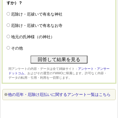
すか）？
厄除け・厄祓いで有名な神社
厄除け・厄祓いで有名なお寺
地元の氏神様（の神社）
その他
同アンケートの内容・データは全て姉妹サイト：
アンケート・アンサー
ドットコム、
およびその運営のYWMOに帰属します。許可なく内容・
データの転用・引用・利用を一切禁じます。
※
他の厄年・厄除け厄払いに関するアンケート一覧はこちら