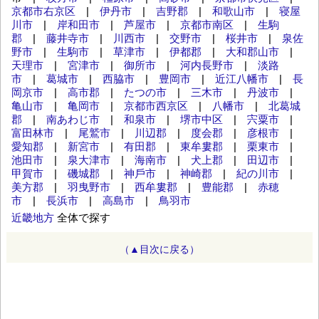
京都市右京区
|
伊丹市
|
吉野郡
|
和歌山市
|
寝屋
川市
|
岸和田市
|
芦屋市
|
京都市南区
|
生駒
郡
|
藤井寺市
|
川西市
|
交野市
|
桜井市
|
泉佐
野市
|
生駒市
|
草津市
|
伊都郡
|
大和郡山市
|
天理市
|
宮津市
|
御所市
|
河内長野市
|
淡路
市
|
葛城市
|
西脇市
|
豊岡市
|
近江八幡市
|
長
岡京市
|
高市郡
|
たつの市
|
三木市
|
丹波市
|
亀山市
|
亀岡市
|
京都市西京区
|
八幡市
|
北葛城
郡
|
南あわじ市
|
和泉市
|
堺市中区
|
宍粟市
|
富田林市
|
尾鷲市
|
川辺郡
|
度会郡
|
彦根市
|
愛知郡
|
新宮市
|
有田郡
|
東牟婁郡
|
栗東市
|
池田市
|
泉大津市
|
海南市
|
犬上郡
|
田辺市
|
甲賀市
|
磯城郡
|
神⼾市
|
神崎郡
|
紀の川市
|
美方郡
|
羽曳野市
|
西牟婁郡
|
豊能郡
|
赤穂
市
|
長浜市
|
高島市
|
鳥羽市
近畿地方
全体で探す
（▲目次に戻る）