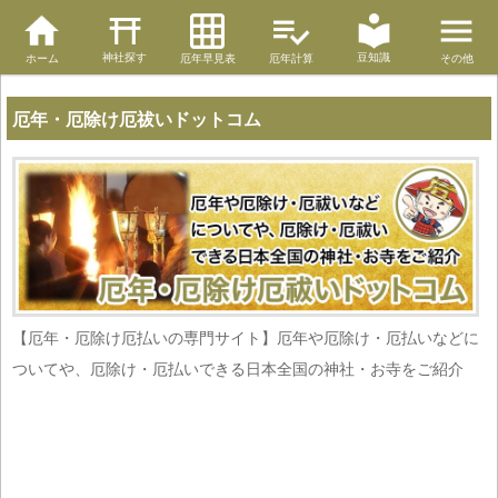
神社探す
豆知識
ホーム
厄年早見表
厄年計算
その他
厄年・厄除け厄祓いドットコム
【厄年・厄除け厄払いの専門サイト】厄年や厄除け・厄払いなどに
ついてや、厄除け・厄払いできる日本全国の神社・お寺をご紹介