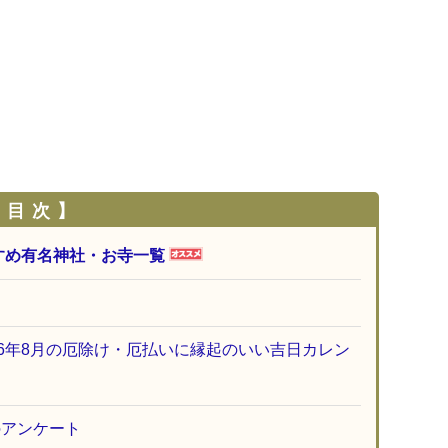
 目 次 】
すめ有名神社・お寺一覧
26年8月の厄除け・厄払いに縁起のいい吉日カレン
のアンケート