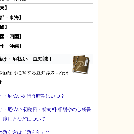
東】
部・東海】
畿】
国・四国】
州・沖縄】
除け・厄払い 豆知識！
や厄除けに関する豆知識をお伝え
す
け・厄払いを行う時期はいつ？
け・厄払い 初穂料・祈祷料 相場やのし袋書
、渡し方などについて
の数え方は『数え年』で