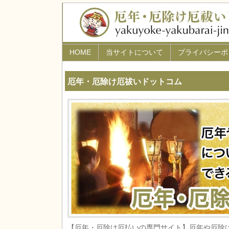
HOME
当サイトについて
プライバシーポ
厄年・厄除け厄祓いドットコム
【厄年・厄除け厄払いの専門サイト】厄年や厄除