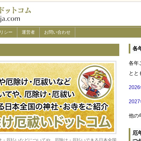
リシー
運営者
お問い合わせ
各
各年
とと
20
20
他の
厄
け・厄払いなどについてや、厄除け・厄払いできる日本全国
つ