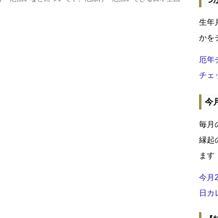
生年
かを
厄年
チェ
今
毎月
縁起
ます
今月
日カ