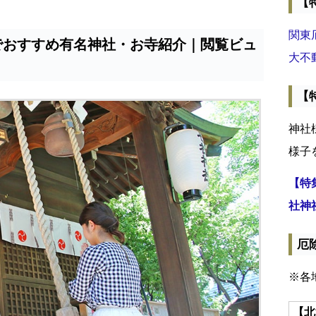
【
関東
でおすすめ有名神社・お寺紹介｜閲覧ビュ
大不
【
神社
様子
【特
社神
厄
※各
【北