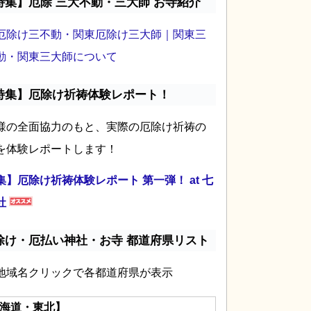
特集】厄除 三大不動・三大師 お寺紹介
厄除け三不動・関東厄除け三大師｜関東三
動・関東三大師について
特集】厄除け祈祷体験レポート！
様の全面協力のもと、実際の厄除け祈祷の
を体験レポートします！
集】厄除け祈祷体験レポート 第一弾！ at 七
社
除け・厄払い神社・お寺 都道府県リスト
地域名クリックで各都道府県が表示
海道・東北】