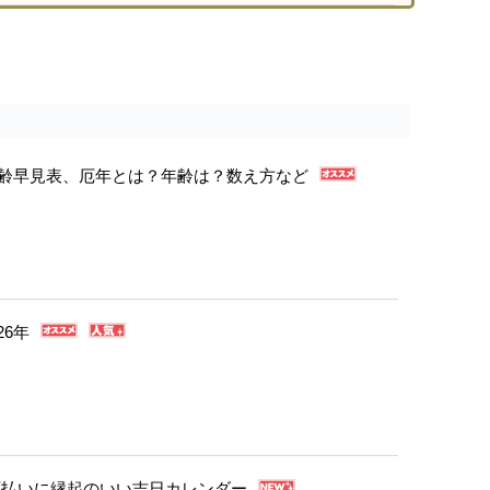
年年齢早見表、厄年とは？年齢は？数え方など
26年
・厄払いに縁起のいい吉日カレンダー