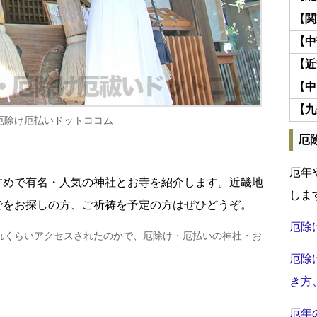
【関
【中
【近
【中
【九
厄除け厄払いドットココム
厄
厄年
すめで有名・人気の神社とお寺を紹介します。近畿地
しま
でをお探しの方、ご祈祷を予定の方はぜひどうぞ。
厄除
れくらいアクセスされたのかで、厄除け・厄払いの神社・お
厄除
き方
厄年