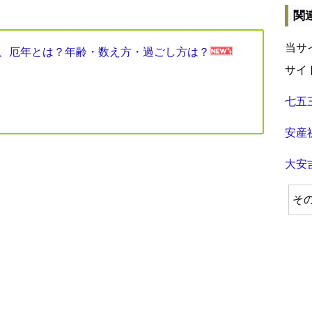
関
当サ
見表、厄年とは？年齢・数え方・過ごし方は？
サイ
七五
安産
大安
そ