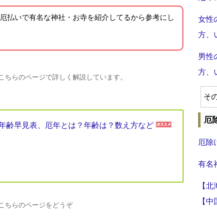
厄払いで有名な神社・お寺を紹介
してるから参考にし
女性
方、
男性
方、
、こちらのページで詳しく解説しています。
そ
厄
厄年年齢早見表、厄年とは？年齢は？数え方など
厄除
有名
【北
【中
、こちらのページをどうぞ