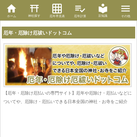
神社探す
豆知識
ホーム
厄年早見表
厄年計算
その他
厄年・厄除け厄祓いドットコム
【厄年・厄除け厄払いの専門サイト】厄年や厄除け・厄払いなどに
ついてや、厄除け・厄払いできる日本全国の神社・お寺をご紹介