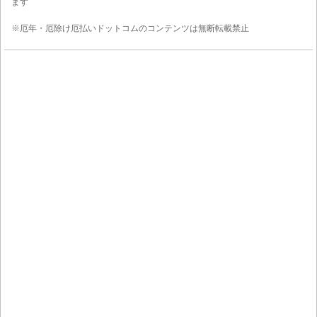
ます
※厄年・厄除け厄払いドットコムのコンテンツは無断転載禁止