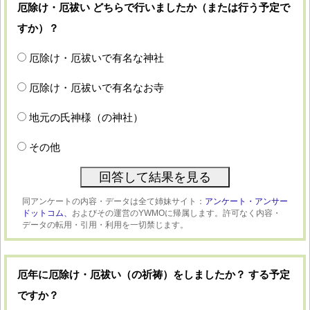
厄除け・厄祓い どちらで行いましたか（または行う予定で
すか）？
厄除け・厄祓いで有名な神社
厄除け・厄祓いで有名なお寺
地元の氏神様（の神社）
その他
同アンケートの内容・データは全て姉妹サイト：
アンケート・アンサー
ドットコム、
およびその運営のYWMOに帰属します。許可なく内容・
データの転用・引用・利用を一切禁じます。
厄年に厄除け・厄祓い（の祈祷）をしましたか？ する予定
ですか？