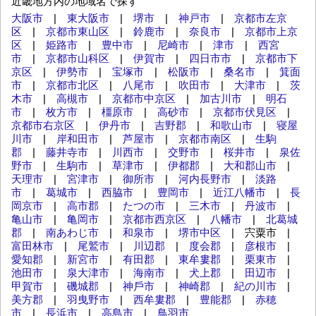
近畿地方内の地域名で探す
大阪市
|
東大阪市
|
堺市
|
神戸市
|
京都市左京
区
|
京都市東山区
|
鈴鹿市
|
奈良市
|
京都市上京
区
|
姫路市
|
豊中市
|
尼崎市
|
津市
|
西宮
市
|
京都市山科区
|
伊賀市
|
四日市市
|
京都市下
京区
|
伊勢市
|
宝塚市
|
松阪市
|
桑名市
|
箕面
市
|
京都市北区
|
八尾市
|
吹田市
|
大津市
|
茨
木市
|
高槻市
|
京都市中京区
|
加古川市
|
明石
市
|
枚方市
|
橿原市
|
高砂市
|
京都市伏見区
|
京都市右京区
|
伊丹市
|
吉野郡
|
和歌山市
|
寝屋
川市
|
岸和田市
|
芦屋市
|
京都市南区
|
生駒
郡
|
藤井寺市
|
川西市
|
交野市
|
桜井市
|
泉佐
野市
|
生駒市
|
草津市
|
伊都郡
|
大和郡山市
|
天理市
|
宮津市
|
御所市
|
河内長野市
|
淡路
市
|
葛城市
|
西脇市
|
豊岡市
|
近江八幡市
|
長
岡京市
|
高市郡
|
たつの市
|
三木市
|
丹波市
|
亀山市
|
亀岡市
|
京都市西京区
|
八幡市
|
北葛城
郡
|
南あわじ市
|
和泉市
|
堺市中区
| 宍粟市 |
富田林市
|
尾鷲市
|
川辺郡
|
度会郡
|
彦根市
|
愛知郡
|
新宮市
|
有田郡
|
東牟婁郡
|
栗東市
|
池田市
|
泉大津市
|
海南市
|
犬上郡
|
田辺市
|
甲賀市
|
磯城郡
|
神⼾市
|
神崎郡
|
紀の川市
|
美方郡
|
羽曳野市
|
西牟婁郡
|
豊能郡
|
赤穂
市
|
長浜市
|
高島市
|
鳥羽市