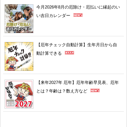
今月2026年8月の厄除け・厄払いに縁起のい
い吉日カレンダー
【厄年チェック自動計算】生年月日から自
動計算できる
【来年2027年 厄年】厄年年齢早見表、厄年
とは？年齢は？数え方など