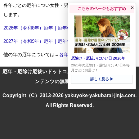
各年ごとの厄年につい女性・男性の年齢早見表とともにお伝え
×
こちらのページもおすすめ
します。
2026年（令和8年）厄年｜厄年年齢早見表
2027年（令和9年）厄年｜厄年年齢早見表
他の年の厄年については→
各年厄年一覧
厄除け・厄払いにいい日 2026年
2026年の厄除け・厄払いにいい日を毎
月ごとにお届け！
厄年・厄除け厄祓いドットコムに掲載のテキスト・画像等コ
詳しく見る ▶
ンテンツの無断転載を禁じます
Copyright（C）2013-2026 yakuyoke-yakubarai-jinja.com.
All Rights Reserved.