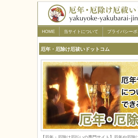
HOME
当サイトについて
プライバシーポ
厄年・厄除け厄祓いドットコム
【厄年・厄除け厄払いの専門サイト】厄年や厄除