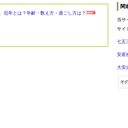
関
見表、厄年とは？年齢・数え方・過ごし方は？
当サ
サイ
七五
安産
大安
そ