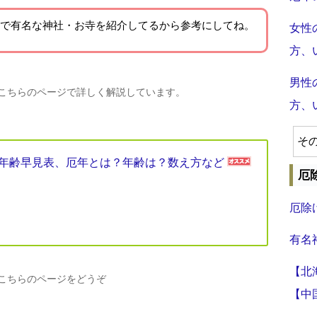
で有名な神社・お寺を紹介
してるから参考にしてね。
女性
方、
男性
、こちらのページで詳しく解説しています。
方、
そ
厄年年齢早見表、厄年とは？年齢は？数え方など
厄
厄除
有名
【北
、こちらのページをどうぞ
【中