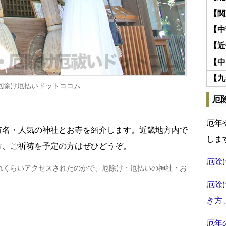
【関
【中
【近
【中
【九
厄除け厄払いドットココム
厄
厄年
有名・人気の神社とお寺を紹介します。近畿地方内で
しま
方、ご祈祷を予定の方はぜひどうぞ。
厄除
れくらいアクセスされたのかで、厄除け・厄払いの神社・お
厄除
き方
厄年