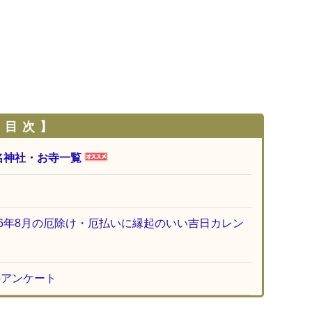
 目 次 】
名神社・お寺一覧
26年8月の厄除け・厄払いに縁起のいい吉日カレン
のアンケート