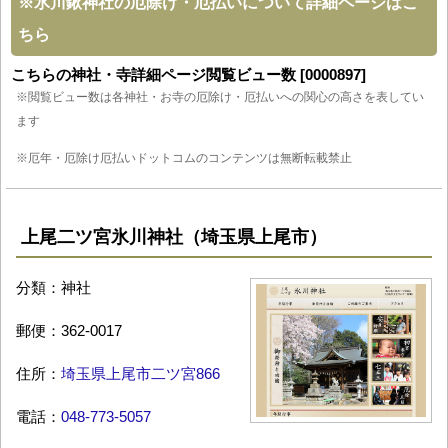
※
氷川鍬神社の厄除け・厄払いについて詳細ページはこ
ちら
こちらの神社・寺詳細ページ閲覧ビュー数 [0000897]
※閲覧ビュー数は各神社・お寺の厄除け・厄払いへの関心の高さを表してい
ます
※厄年・厄除け厄払いドットコムのコンテンツは無断転載禁止
上尾二ツ宮氷川神社（埼玉県上尾市）
分類：神社
郵便：362-0017
住所：
埼玉県上尾市二ツ宮866
電話：
048-773-5057