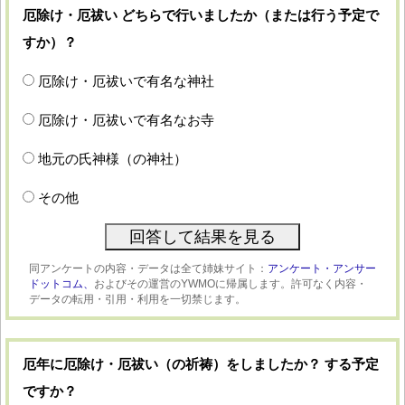
厄除け・厄祓い どちらで行いましたか（または行う予定で
すか）？
厄除け・厄祓いで有名な神社
厄除け・厄祓いで有名なお寺
地元の氏神様（の神社）
その他
同アンケートの内容・データは全て姉妹サイト：
アンケート・アンサー
ドットコム、
およびその運営のYWMOに帰属します。許可なく内容・
データの転用・引用・利用を一切禁じます。
厄年に厄除け・厄祓い（の祈祷）をしましたか？ する予定
ですか？