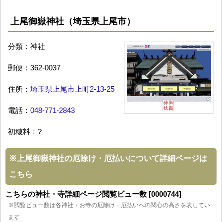
上尾御嶽神社（埼玉県上尾市）
分類：神社
郵便：362-0037
住所：
埼玉県上尾市上町2-13-25
電話：
048-771-2843
初穂料：?
※
上尾御嶽神社の厄除け・厄払いについて詳細ページは
こちら
こちらの神社・寺詳細ページ閲覧ビュー数 [0000744]
※閲覧ビュー数は各神社・お寺の厄除け・厄払いへの関心の高さを表してい
ます