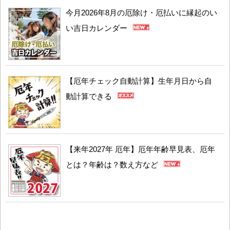
今月2026年8月の厄除け・厄払いに縁起のい
い吉日カレンダー
【厄年チェック自動計算】生年月日から自
動計算できる
【来年2027年 厄年】厄年年齢早見表、厄年
とは？年齢は？数え方など