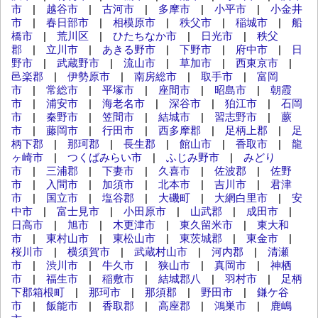
市
|
越谷市
|
古河市
|
多摩市
|
小平市
|
小金井
市
|
春日部市
|
相模原市
|
秩父市
|
稲城市
|
船
橋市
|
荒川区
|
ひたちなか市
|
日光市
|
秩父
郡
|
立川市
|
あきる野市
|
下野市
|
府中市
|
日
野市
|
武蔵野市
|
流山市
|
草加市
|
西東京市
|
邑楽郡
|
伊勢原市
|
南房総市
|
取手市
|
富岡
市
|
常総市
|
平塚市
|
座間市
|
昭島市
|
朝霞
市
|
浦安市
|
海老名市
|
深谷市
|
狛江市
|
石岡
市
|
秦野市
|
笠間市
|
結城市
|
習志野市
|
蕨
市
|
藤岡市
|
行田市
|
西多摩郡
|
足柄上郡
|
足
柄下郡
|
那珂郡
|
長生郡
|
館山市
|
香取市
|
龍
ヶ崎市
|
つくばみらい市
|
ふじみ野市
|
みどり
市
|
三浦郡
|
下妻市
|
久喜市
|
佐波郡
|
佐野
市
|
入間市
|
加須市
|
北本市
|
吉川市
|
君津
市
|
国立市
|
塩谷郡
|
大磯町
|
大網白里市
|
安
中市
|
富士見市
|
小田原市
|
山武郡
|
成田市
|
日高市
|
旭市
|
木更津市
|
東久留米市
|
東大和
市
|
東村山市
|
東松山市
|
東茨城郡
|
東金市
|
桜川市
|
横須賀市
|
武蔵村山市
|
河内郡
|
清瀬
市
|
渋川市
|
牛久市
|
狭山市
|
真岡市
|
神栖
市
|
福生市
|
稲敷市
|
結城郡八
|
羽村市
|
足柄
下郡箱根町
|
那珂市
|
那須郡
|
野田市
|
鎌ケ谷
市
|
飯能市
|
香取郡
|
高座郡
|
鴻巣市
|
鹿嶋