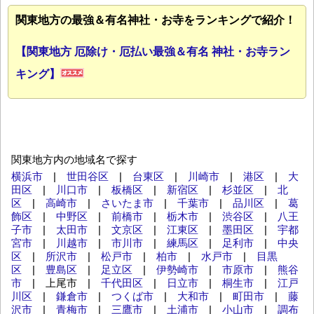
関東地方の最強＆有名神社・お寺をランキングで紹介！
【関東地方 厄除け・厄払い最強＆有名 神社・お寺ラン
キング】
関東地方内の地域名で探す
横浜市
|
世田谷区
|
台東区
|
川崎市
|
港区
|
大
田区
|
川口市
|
板橋区
|
新宿区
|
杉並区
|
北
区
|
高崎市
|
さいたま市
|
千葉市
|
品川区
|
葛
飾区
|
中野区
|
前橋市
|
栃木市
|
渋谷区
|
八王
子市
|
太田市
|
文京区
|
江東区
|
墨田区
|
宇都
宮市
|
川越市
|
市川市
|
練馬区
|
足利市
|
中央
区
|
所沢市
|
松戸市
|
柏市
|
水戸市
|
目黒
区
|
豊島区
|
足立区
|
伊勢崎市
|
市原市
|
熊谷
市
| 上尾市 |
千代田区
|
日立市
|
桐生市
|
江戸
川区
|
鎌倉市
|
つくば市
|
大和市
|
町田市
|
藤
沢市
|
青梅市
|
三鷹市
|
土浦市
|
小山市
|
調布