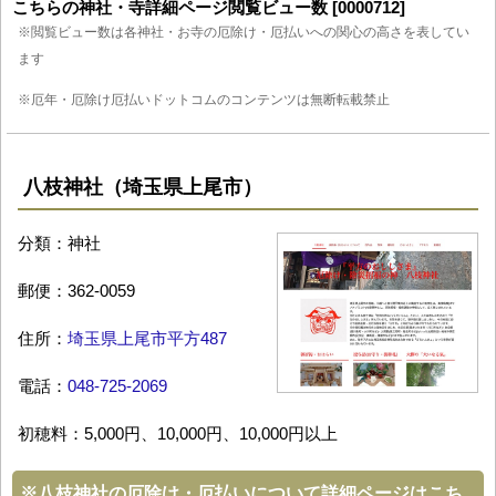
こちらの神社・寺詳細ページ閲覧ビュー数 [0000712]
※閲覧ビュー数は各神社・お寺の厄除け・厄払いへの関心の高さを表してい
ます
※厄年・厄除け厄払いドットコムのコンテンツは無断転載禁止
八枝神社（埼玉県上尾市）
分類：神社
郵便：362-0059
住所：
埼玉県上尾市平方487
電話：
048-725-2069
初穂料：5,000円、10,000円、10,000円以上
※
八枝神社の厄除け・厄払いについて詳細ページはこち