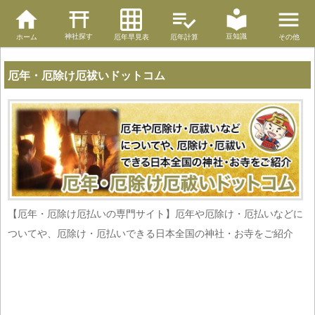
神社探す
豆知識
ホーム
厄年早見表
厄年計算
その他
厄年・厄除け厄祓いドットコム
【厄年・厄除け厄払いの専門サイト】厄年や厄除け・厄払いなどに
ついてや、厄除け・厄払いできる日本全国の神社・お寺をご紹介