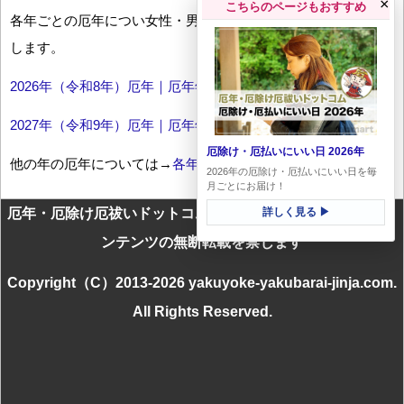
×
こちらのページもおすすめ
各年ごとの厄年につい女性・男性の年齢早見表とともにお伝え
します。
2026年（令和8年）厄年｜厄年年齢早見表
2027年（令和9年）厄年｜厄年年齢早見表
厄除け・厄払いにいい日 2026年
他の年の厄年については→
各年厄年一覧
2026年の厄除け・厄払いにいい日を毎
月ごとにお届け！
厄年・厄除け厄祓いドットコムに掲載のテキスト・画像等コ
詳しく見る ▶
ンテンツの無断転載を禁じます
Copyright（C）2013-2026 yakuyoke-yakubarai-jinja.com.
All Rights Reserved.