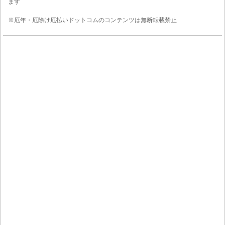
ます
※厄年・厄除け厄払いドットコムのコンテンツは無断転載禁止