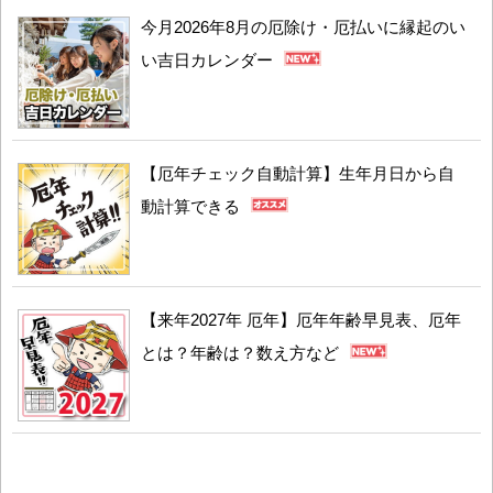
今月2026年8月の厄除け・厄払いに縁起のい
い吉日カレンダー
【厄年チェック自動計算】生年月日から自
動計算できる
【来年2027年 厄年】厄年年齢早見表、厄年
とは？年齢は？数え方など