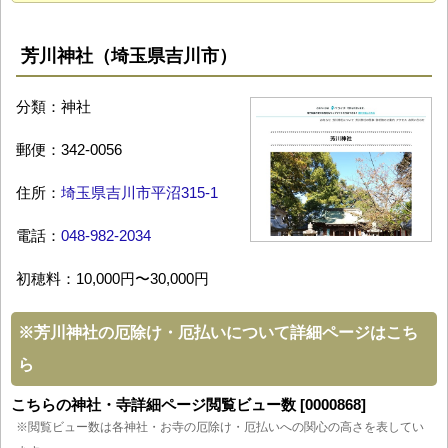
芳川神社（埼玉県吉川市）
分類：神社
郵便：342-0056
住所：
埼玉県吉川市平沼315-1
電話：
048-982-2034
初穂料：10,000円〜30,000円
※
芳川神社の厄除け・厄払いについて詳細ページはこち
ら
こちらの神社・寺詳細ページ閲覧ビュー数 [0000868]
※閲覧ビュー数は各神社・お寺の厄除け・厄払いへの関心の高さを表してい