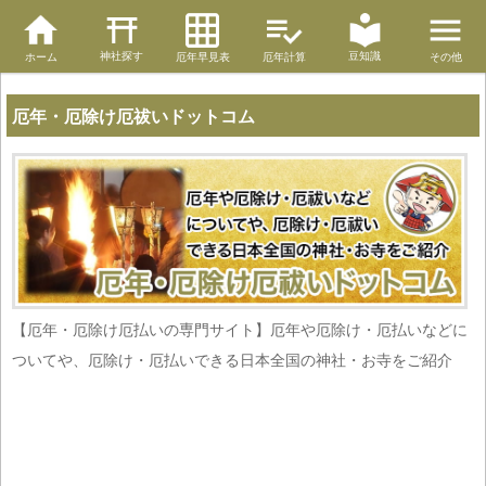
神社探す
豆知識
ホーム
厄年早見表
厄年計算
その他
厄年・厄除け厄祓いドットコム
【厄年・厄除け厄払いの専門サイト】厄年や厄除け・厄払いなどに
ついてや、厄除け・厄払いできる日本全国の神社・お寺をご紹介