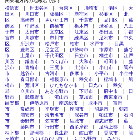
関東地方内の地域名で探す
横浜市
|
世田谷区
|
台東区
|
川崎市
|
港区
|
大
田区
|
川口市
|
板橋区
|
新宿区
|
杉並区
|
北
区
|
高崎市
|
さいたま市
|
千葉市
|
品川区
|
葛
飾区
|
中野区
|
前橋市
|
栃木市
|
渋谷区
|
八王
子市
|
太田市
|
文京区
|
江東区
|
墨田区
|
宇都
宮市
|
川越市
|
市川市
|
練馬区
|
足利市
|
中央
区
|
所沢市
|
松戸市
|
柏市
|
水戸市
|
目黒
区
|
豊島区
|
足立区
|
伊勢崎市
|
市原市
|
熊谷
市
|
上尾市
|
千代田区
|
日立市
|
桐生市
|
江戸
川区
|
鎌倉市
|
つくば市
|
大和市
|
町田市
|
藤
沢市
|
青梅市
|
三鷹市
|
土浦市
|
小山市
|
調布
市
|
越谷市
|
古河市
|
多摩市
|
小平市
|
小金井
市
|
春日部市
|
相模原市
|
秩父市
|
稲城市
|
船
橋市
|
荒川区
|
ひたちなか市
|
日光市
|
秩父
郡
|
立川市
|
あきる野市
|
下野市
|
府中市
|
日
野市
|
武蔵野市
|
流山市
|
草加市
|
西東京市
|
邑楽郡
|
伊勢原市
|
南房総市
|
取手市
|
富岡
市
|
常総市
|
平塚市
|
座間市
|
昭島市
|
朝霞
市
|
浦安市
|
海老名市
|
深谷市
|
狛江市
|
石岡
市
|
秦野市
|
笠間市
|
結城市
|
習志野市
|
蕨
市
|
藤岡市
|
行田市
|
西多摩郡
|
足柄上郡
|
足
柄下郡
|
那珂郡
|
長生郡
|
館山市
|
香取市
|
龍
ヶ崎市
|
つくばみらい市
|
ふじみ野市
|
みどり