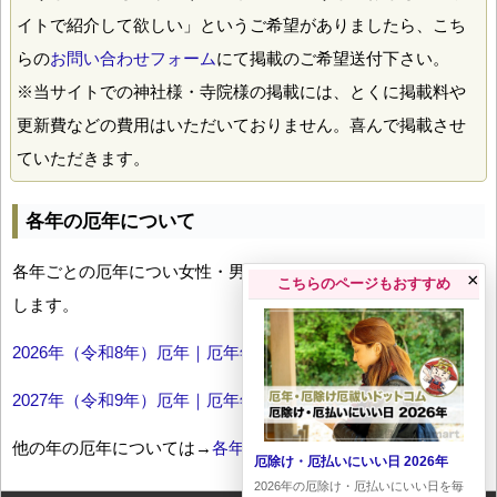
イトで紹介して欲しい」というご希望がありましたら、こち
らの
お問い合わせフォーム
にて掲載のご希望送付下さい。
※当サイトでの神社様・寺院様の掲載には、とくに掲載料や
更新費などの費用はいただいておりません。喜んで掲載させ
ていただきます。
各年の厄年について
各年ごとの厄年につい女性・男性の年齢早見表とともにお伝え
×
こちらのページもおすすめ
します。
2026年（令和8年）厄年｜厄年年齢早見表
2027年（令和9年）厄年｜厄年年齢早見表
他の年の厄年については→
各年厄年一覧
厄除け・厄払いにいい日 2026年
2026年の厄除け・厄払いにいい日を毎