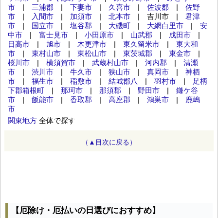
市
|
三浦郡
|
下妻市
|
久喜市
|
佐波郡
|
佐野
市
|
入間市
|
加須市
|
北本市
| 吉川市 |
君津
市
|
国立市
|
塩谷郡
|
大磯町
|
大網白里市
|
安
中市
|
富士見市
|
小田原市
|
山武郡
|
成田市
|
日高市
|
旭市
|
木更津市
|
東久留米市
|
東大和
市
|
東村山市
|
東松山市
|
東茨城郡
|
東金市
|
桜川市
|
横須賀市
|
武蔵村山市
|
河内郡
|
清瀬
市
|
渋川市
|
牛久市
|
狭山市
|
真岡市
|
神栖
市
|
福生市
|
稲敷市
|
結城郡八
|
羽村市
|
足柄
下郡箱根町
|
那珂市
|
那須郡
|
野田市
|
鎌ケ谷
市
|
飯能市
|
香取郡
|
高座郡
|
鴻巣市
|
鹿嶋
市
関東地方
全体で探す
（▲目次に戻る）
【厄除け・厄払いの日選びにおすすめ】