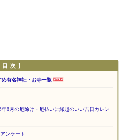
 目 次 】
すめ有名神社・お寺一覧
26年8月の厄除け・厄払いに縁起のいい吉日カレン
のアンケート