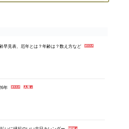
年年齢早見表、厄年とは？年齢は？数え方など
26年
・厄払いに縁起のいい吉日カレンダー