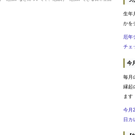
生年
かを
厄年
チェ
今
毎月
縁起
ます
今月
日カ