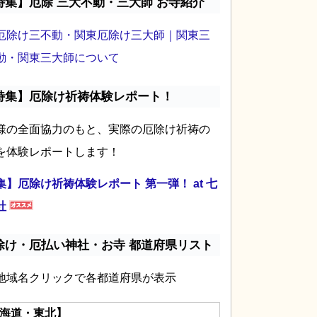
特集】厄除 三大不動・三大師 お寺紹介
厄除け三不動・関東厄除け三大師｜関東三
動・関東三大師について
特集】厄除け祈祷体験レポート！
様の全面協力のもと、実際の厄除け祈祷の
を体験レポートします！
集】厄除け祈祷体験レポート 第一弾！ at 七
社
除け・厄払い神社・お寺 都道府県リスト
地域名クリックで各都道府県が表示
海道・東北】