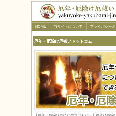
HOME
当サイトについて
プライバシーポ
厄年・厄除け厄祓いドットコム
【厄年・厄除け厄払いの専門サイト】厄年や厄除