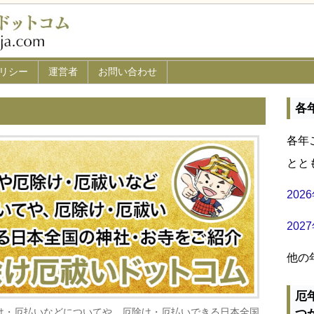
リシー
運営者
お問い合わせ
各
各年
とと
20
20
他の
厄
け・厄払いなどについてや、厄除け・厄払いできる日本全国
つ