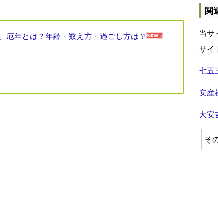
関
当サ
見表、厄年とは？年齢・数え方・過ごし方は？
サイ
七五
安産
大安
そ