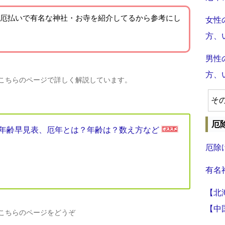
厄払いで有名な神社・お寺を紹介
してるから参考にし
女性
方、
男性
方、
、こちらのページで詳しく解説しています。
そ
厄
厄年年齢早見表、厄年とは？年齢は？数え方など
厄除
有名
【北
【中
、こちらのページをどうぞ