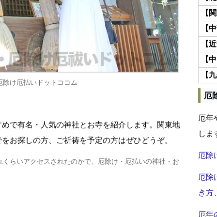
【関
【中
【近
【中
【九
厄除け厄払いドットココム
厄
厄年
すめで有名・人気の神社とお寺を紹介します。関東地
しま
でをお探しの方、ご祈祷を予定の方はぜひどうぞ。
厄除
れくらいアクセスされたのかで、厄除け・厄払いの神社・お
厄除
き方
厄年