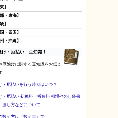
東】
部・東海】
畿】
国・四国】
州・沖縄】
除け・厄払い 豆知識！
や厄除けに関する豆知識をお伝え
す
け・厄払いを行う時期はいつ？
け・厄払い 初穂料・祈祷料 相場やのし袋書
、渡し方などについて
の数え方は『数え年』で