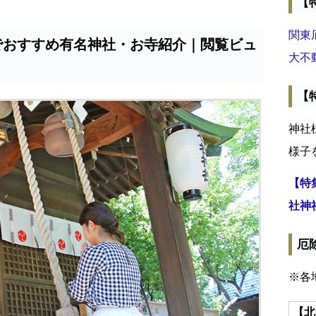
【
関東
でおすすめ有名神社・お寺紹介｜閲覧ビュ
大不
【
神社
様子
【特
社神
厄
※各
【北