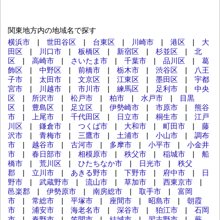
関東地方内の地域名で探す
横浜市
|
世田谷区
|
台東区
|
川崎市
|
港区
|
大
田区
|
川口市
|
板橋区
|
新宿区
|
杉並区
|
北
区
|
高崎市
|
さいたま市
|
千葉市
|
品川区
|
葛
飾区
|
中野区
|
前橋市
|
栃木市
|
渋谷区
|
八王
子市
|
太田市
|
文京区
|
江東区
|
墨田区
|
宇都
宮市
|
川越市
|
市川市
|
練馬区
|
足利市
|
中央
区
|
所沢市
|
松戸市
|
柏市
|
水戸市
|
目黒
区
|
豊島区
|
足立区
|
伊勢崎市
|
市原市
|
熊谷
市
|
上尾市
|
千代田区
|
日立市
|
桐生市
|
江戸
川区
|
鎌倉市
|
つくば市
|
大和市
|
町田市
|
藤
沢市
|
青梅市
|
三鷹市
|
土浦市
|
小山市
|
調布
市
|
越谷市
|
古河市
|
多摩市
|
小平市
|
小金井
市
|
春日部市
|
相模原市
|
秩父市
|
稲城市
|
船
橋市
|
荒川区
|
ひたちなか市
|
日光市
|
秩父
郡
|
立川市
|
あきる野市
|
下野市
|
府中市
|
日
野市
|
武蔵野市
|
流山市
|
草加市
|
西東京市
|
邑楽郡
|
伊勢原市
|
南房総市
|
取手市
|
富岡
市
|
常総市
|
平塚市
|
座間市
|
昭島市
|
朝霞
市
|
浦安市
|
海老名市
|
深谷市
|
狛江市
|
石岡
市
|
秦野市
|
笠間市
|
結城市
|
習志野市
|
蕨