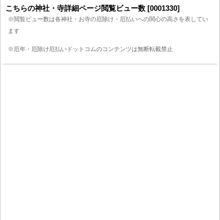
こちらの神社・寺詳細ページ閲覧ビュー数 [0001330]
※閲覧ビュー数は各神社・お寺の厄除け・厄払いへの関心の高さを表してい
ます
※厄年・厄除け厄払いドットコムのコンテンツは無断転載禁止