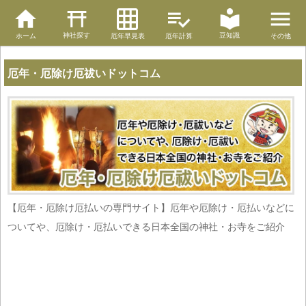
神社探す
豆知識
ホーム
厄年早見表
厄年計算
その他
厄年・厄除け厄祓いドットコム
【厄年・厄除け厄払いの専門サイト】厄年や厄除け・厄払いなどに
ついてや、厄除け・厄払いできる日本全国の神社・お寺をご紹介