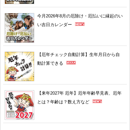
今月2026年8月の厄除け・厄払いに縁起のい
い吉日カレンダー
【厄年チェック自動計算】生年月日から自
動計算できる
【来年2027年 厄年】厄年年齢早見表、厄年
とは？年齢は？数え方など