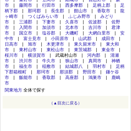
市
|
藤岡市
|
行田市
|
西多摩郡
|
足柄上郡
|
足
柄下郡
|
那珂郡
|
長生郡
|
館山市
|
香取市
|
龍
ヶ崎市
|
つくばみらい市
|
ふじみ野市
|
みどり
市
|
三浦郡
|
下妻市
|
久喜市
|
佐波郡
|
佐野
市
|
入間市
|
加須市
|
北本市
|
吉川市
|
君津
市
|
国立市
|
塩谷郡
|
大磯町
|
大網白里市
|
安
中市
|
富士見市
|
小田原市
|
山武郡
|
成田市
|
日高市
|
旭市
|
木更津市
|
東久留米市
|
東大和
市
|
東村山市
|
東松山市
|
東茨城郡
|
東金市
|
桜川市
|
横須賀市
| 武蔵村山市 |
河内郡
|
清瀬
市
|
渋川市
|
牛久市
|
狭山市
|
真岡市
|
神栖
市
|
福生市
|
稲敷市
|
結城郡八
|
羽村市
|
足柄
下郡箱根町
|
那珂市
|
那須郡
|
野田市
|
鎌ケ谷
市
|
飯能市
|
香取郡
|
高座郡
|
鴻巣市
|
鹿嶋
市
関東地方
全体で探す
（▲目次に戻る）