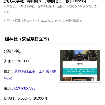
こちらの神社・寺詳細ページ閲覧ビュー数 [0002235]
※閲覧ビュー数は各神社・お寺の厄除け・厄払いへの関心の高さを表してい
ます
※厄年・厄除け厄払いドットコムのコンテンツは無断転載禁止
艫神社（茨城県日立市）
分類：神社
郵便：319-1303
住所：
茨城県日立市十王町友部東
4-1-2
電話：
0294-32-7373
初穂料：5,000円、10,000円