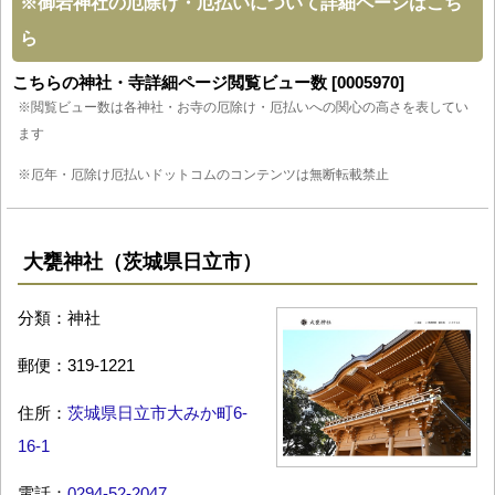
※
御岩神社の厄除け・厄払いについて詳細ページはこち
ら
こちらの神社・寺詳細ページ閲覧ビュー数 [0005970]
※閲覧ビュー数は各神社・お寺の厄除け・厄払いへの関心の高さを表してい
ます
※厄年・厄除け厄払いドットコムのコンテンツは無断転載禁止
大甕神社（茨城県日立市）
分類：神社
郵便：319-1221
住所：
茨城県日立市大みか町6-
16-1
電話：
0294-52-2047