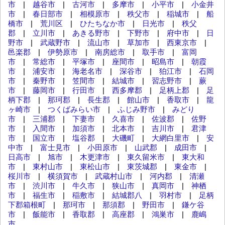
市
|
越谷市
|
古河市
|
多摩市
|
小平市
|
小金井
市
|
春日部市
|
相模原市
|
秩父市
|
稲城市
|
船
橋市
|
荒川区
|
ひたちなか市
|
日光市
|
秩父
郡
|
立川市
|
あきる野市
|
下野市
|
府中市
|
日
野市
|
武蔵野市
|
流山市
|
草加市
|
西東京市
|
邑楽郡
|
伊勢原市
|
南房総市
|
取手市
|
富岡
市
|
常総市
|
平塚市
|
座間市
|
昭島市
|
朝霞
市
|
浦安市
|
海老名市
|
深谷市
|
狛江市
|
石岡
市
|
秦野市
|
笠間市
|
結城市
|
習志野市
|
蕨
市
|
藤岡市
|
行田市
|
西多摩郡
|
足柄上郡
|
足
柄下郡
|
那珂郡
|
長生郡
|
館山市
|
香取市
|
龍
ヶ崎市
|
つくばみらい市
|
ふじみ野市
|
みどり
市
|
三浦郡
|
下妻市
|
久喜市
|
佐波郡
|
佐野
市
|
入間市
|
加須市
|
北本市
|
吉川市
|
君津
市
|
国立市
|
塩谷郡
|
大磯町
|
大網白里市
|
安
中市
|
富士見市
|
小田原市
|
山武郡
|
成田市
|
日高市
|
旭市
|
木更津市
|
東久留米市
|
東大和
市
|
東村山市
|
東松山市
|
東茨城郡
|
東金市
|
桜川市
|
横須賀市
|
武蔵村山市
|
河内郡
|
清瀬
市
|
渋川市
|
牛久市
|
狭山市
|
真岡市
|
神栖
市
|
福生市
|
稲敷市
|
結城郡八
|
羽村市
|
足柄
下郡箱根町
|
那珂市
|
那須郡
|
野田市
|
鎌ケ谷
市
|
飯能市
|
香取郡
|
高座郡
|
鴻巣市
|
鹿嶋
市