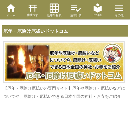
神社探す
豆知識
ホーム
厄年早見表
厄年計算
その他
厄年・厄除け厄祓いドットコム
【厄年・厄除け厄払いの専門サイト】厄年や厄除け・厄払いなどに
ついてや、厄除け・厄払いできる日本全国の神社・お寺をご紹介