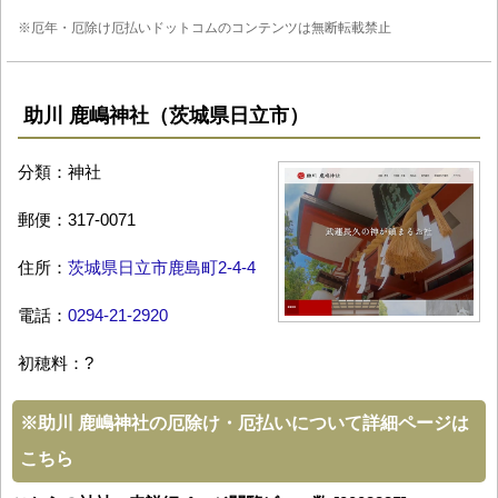
※厄年・厄除け厄払いドットコムのコンテンツは無断転載禁止
助川 鹿嶋神社（茨城県日立市）
分類：神社
郵便：317-0071
住所：
茨城県日立市鹿島町2-4-4
電話：
0294-21-2920
初穂料：?
※
助川 鹿嶋神社の厄除け・厄払いについて詳細ページは
こちら