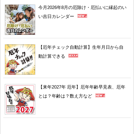
今月2026年8月の厄除け・厄払いに縁起のい
い吉日カレンダー
【厄年チェック自動計算】生年月日から自
動計算できる
【来年2027年 厄年】厄年年齢早見表、厄年
とは？年齢は？数え方など