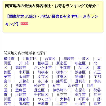
関東地方の最強＆有名神社・お寺をランキングで紹介！
【関東地方 厄除け・厄払い最強＆有名 神社・お寺ラン
キング】
関東地方内の地域名で探す
横浜市
|
世田谷区
|
台東区
|
川崎市
|
港区
|
大
田区
|
川口市
|
板橋区
|
新宿区
|
杉並区
|
北
区
|
高崎市
|
さいたま市
|
千葉市
|
品川区
|
葛
飾区
|
中野区
|
前橋市
|
栃木市
|
渋谷区
|
八王
子市
|
太田市
|
文京区
|
江東区
|
墨田区
|
宇都
宮市
|
川越市
|
市川市
|
練馬区
|
足利市
|
中央
区
|
所沢市
|
松戸市
|
柏市
|
水戸市
|
目黒
区
|
豊島区
|
足立区
|
伊勢崎市
|
市原市
|
熊谷
市
|
上尾市
|
千代田区
| 日立市 |
桐生市
|
江戸
川区
|
鎌倉市
|
つくば市
|
大和市
|
町田市
|
藤
沢市
|
青梅市
|
三鷹市
|
土浦市
|
小山市
|
調布