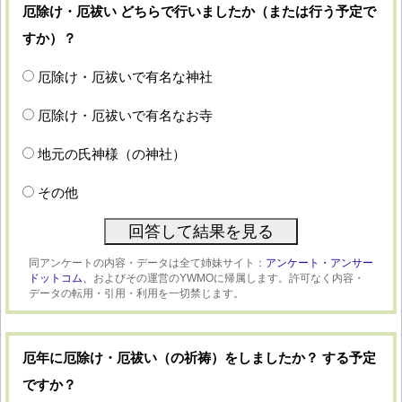
厄除け・厄祓い どちらで行いましたか（または行う予定で
すか）？
厄除け・厄祓いで有名な神社
厄除け・厄祓いで有名なお寺
地元の氏神様（の神社）
その他
同アンケートの内容・データは全て姉妹サイト：
アンケート・アンサー
ドットコム、
およびその運営のYWMOに帰属します。許可なく内容・
データの転用・引用・利用を一切禁じます。
厄年に厄除け・厄祓い（の祈祷）をしましたか？ する予定
ですか？