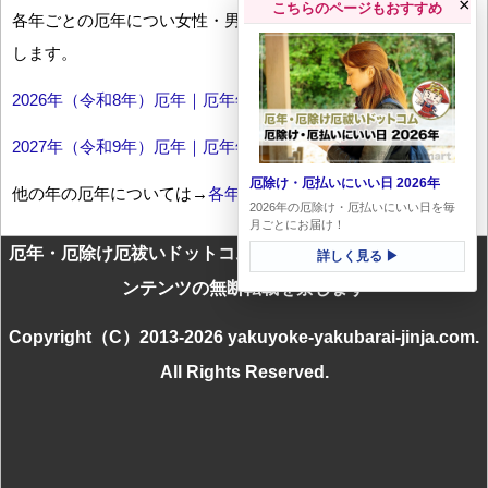
×
こちらのページもおすすめ
各年ごとの厄年につい女性・男性の年齢早見表とともにお伝え
します。
2026年（令和8年）厄年｜厄年年齢早見表
2027年（令和9年）厄年｜厄年年齢早見表
厄除け・厄払いにいい日 2026年
他の年の厄年については→
各年厄年一覧
2026年の厄除け・厄払いにいい日を毎
月ごとにお届け！
厄年・厄除け厄祓いドットコムに掲載のテキスト・画像等コ
詳しく見る ▶
ンテンツの無断転載を禁じます
Copyright（C）2013-2026 yakuyoke-yakubarai-jinja.com.
All Rights Reserved.