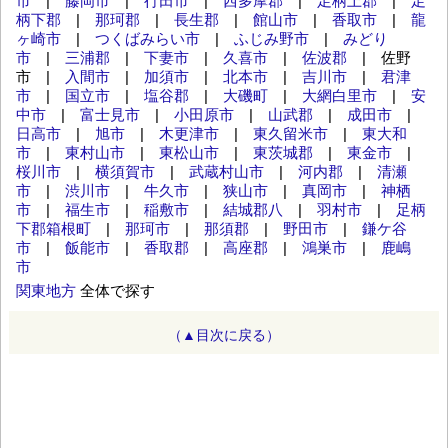
市
|
藤岡市
|
行田市
|
西多摩郡
|
足柄上郡
|
足
柄下郡
|
那珂郡
|
長生郡
|
館山市
|
香取市
|
龍
ヶ崎市
|
つくばみらい市
|
ふじみ野市
|
みどり
市
|
三浦郡
|
下妻市
|
久喜市
|
佐波郡
| 佐野
市 |
入間市
|
加須市
|
北本市
|
吉川市
|
君津
市
|
国立市
|
塩谷郡
|
大磯町
|
大網白里市
|
安
中市
|
富士見市
|
小田原市
|
山武郡
|
成田市
|
日高市
|
旭市
|
木更津市
|
東久留米市
|
東大和
市
|
東村山市
|
東松山市
|
東茨城郡
|
東金市
|
桜川市
|
横須賀市
|
武蔵村山市
|
河内郡
|
清瀬
市
|
渋川市
|
牛久市
|
狭山市
|
真岡市
|
神栖
市
|
福生市
|
稲敷市
|
結城郡八
|
羽村市
|
足柄
下郡箱根町
|
那珂市
|
那須郡
|
野田市
|
鎌ケ谷
市
|
飯能市
|
香取郡
|
高座郡
|
鴻巣市
|
鹿嶋
市
関東地方
全体で探す
（▲目次に戻る）