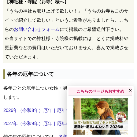
【神社様・寺院（お寺）様へ】
「うちの神社も取り上げて欲しい！」「うちのお寺もこのサ
イトで紹介して欲しい」というご希望がありましたら、こち
らの
お問い合わせフォーム
にて掲載のご希望送付下さい。
※当サイトでの神社様・寺院様の掲載には、とくに掲載料や
更新費などの費用はいただいておりません。喜んで掲載させ
ていただきます。
各年の厄年について
各年ごとの厄年につい女性・男性の年齢早見表とともにお伝え
×
こちらのページもおすすめ
します。
2026年（令和8年）厄年｜厄年年齢早見表
2027年（令和9年）厄年｜厄年年齢早見表
他の年の厄年については→
各年厄年一覧