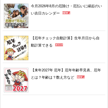
今月2026年8月の厄除け・厄払いに縁起のい
い吉日カレンダー
【厄年チェック自動計算】生年月日から自
動計算できる
【来年2027年 厄年】厄年年齢早見表、厄年
とは？年齢は？数え方など