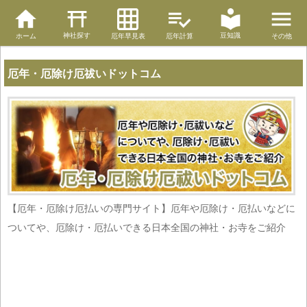
神社探す
豆知識
ホーム
厄年早見表
厄年計算
その他
厄年・厄除け厄祓いドットコム
【厄年・厄除け厄払いの専門サイト】厄年や厄除け・厄払いなどに
ついてや、厄除け・厄払いできる日本全国の神社・お寺をご紹介