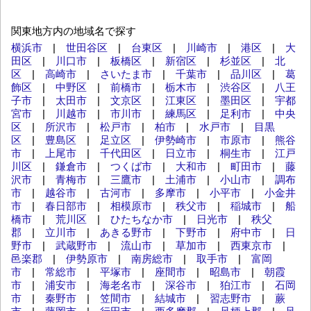
関東地方内の地域名で探す
横浜市
|
世田谷区
|
台東区
|
川崎市
|
港区
|
大
田区
|
川口市
|
板橋区
|
新宿区
|
杉並区
|
北
区
|
高崎市
|
さいたま市
|
千葉市
|
品川区
|
葛
飾区
|
中野区
|
前橋市
|
栃木市
|
渋谷区
|
八王
子市
|
太田市
|
文京区
|
江東区
|
墨田区
|
宇都
宮市
|
川越市
|
市川市
|
練馬区
|
足利市
|
中央
区
|
所沢市
|
松戸市
|
柏市
|
水戸市
|
目黒
区
|
豊島区
|
足立区
|
伊勢崎市
|
市原市
|
熊谷
市
|
上尾市
|
千代田区
|
日立市
|
桐生市
|
江戸
川区
|
鎌倉市
|
つくば市
|
大和市
|
町田市
|
藤
沢市
|
青梅市
|
三鷹市
|
土浦市
|
小山市
|
調布
市
|
越谷市
|
古河市
|
多摩市
|
小平市
|
小金井
市
|
春日部市
|
相模原市
|
秩父市
|
稲城市
|
船
橋市
|
荒川区
|
ひたちなか市
|
日光市
|
秩父
郡
|
立川市
|
あきる野市
|
下野市
|
府中市
|
日
野市
|
武蔵野市
|
流山市
|
草加市
|
西東京市
|
邑楽郡
|
伊勢原市
|
南房総市
|
取手市
|
富岡
市
|
常総市
|
平塚市
|
座間市
|
昭島市
|
朝霞
市
|
浦安市
|
海老名市
|
深谷市
|
狛江市
|
石岡
市
|
秦野市
|
笠間市
|
結城市
|
習志野市
|
蕨