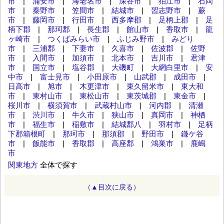
市
|
浦安市
|
海老名市
|
深谷市
|
狛江市
|
石岡
市
|
秦野市
|
笠間市
|
結城市
|
習志野市
|
蕨
市
|
藤岡市
|
行田市
|
西多摩郡
|
足柄上郡
|
足
柄下郡
|
那珂郡
|
長生郡
|
館山市
|
香取市
|
龍
ヶ崎市
|
つくばみらい市
|
ふじみ野市
|
みどり
市
|
三浦郡
|
下妻市
|
久喜市
|
佐波郡
|
佐野
市
|
入間市
|
加須市
|
北本市
|
吉川市
|
君津
市
|
国立市
|
塩谷郡
|
大磯町
|
大網白里市
|
安
中市
|
富士見市
|
小田原市
|
山武郡
|
成田市
|
日高市
|
旭市
|
木更津市
|
東久留米市
|
東大和
市
|
東村山市
|
東松山市
|
東茨城郡
|
東金市
|
桜川市
|
横須賀市
|
武蔵村山市
|
河内郡
|
清瀬
市
|
渋川市
|
牛久市
|
狭山市
|
真岡市
|
神栖
市
|
福生市
|
稲敷市
|
結城郡八
|
羽村市
|
足柄
下郡箱根町
|
那珂市
|
那須郡
|
野田市
|
鎌ケ谷
市
|
飯能市
|
香取郡
|
高座郡
|
鴻巣市
|
鹿嶋
市
関東地方
全体で探す
（▲目次に戻る）