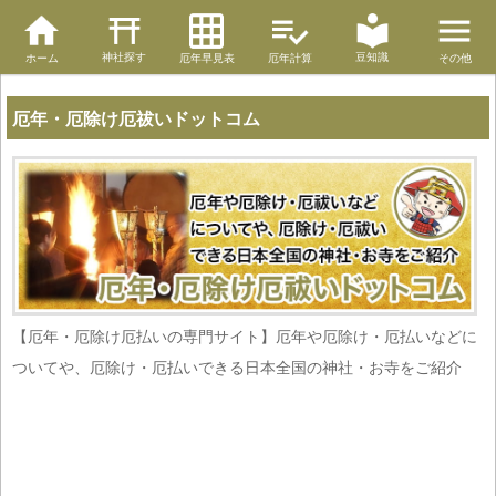
神社探す
豆知識
ホーム
厄年早見表
厄年計算
その他
厄年・厄除け厄祓いドットコム
【厄年・厄除け厄払いの専門サイト】厄年や厄除け・厄払いなどに
ついてや、厄除け・厄払いできる日本全国の神社・お寺をご紹介