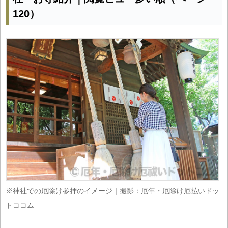
120）
※神社での厄除け参拝のイメージ｜撮影：厄年・厄除け厄払いドッ
トココム