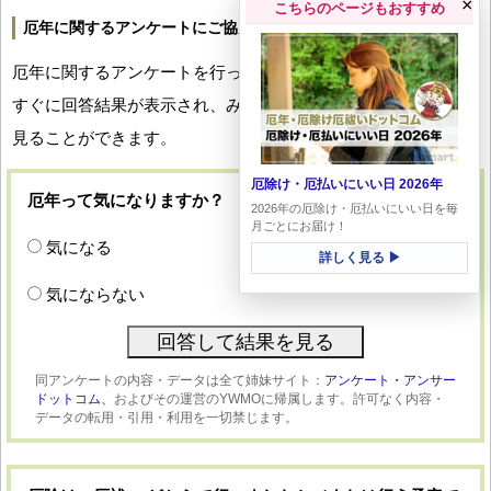
×
こちらのページもおすすめ
厄年に関するアンケートにご協力ください
厄年に関するアンケートを行っています。回答していただくと
すぐに回答結果が表示され、みなさんの厄年への関心度合いを
見ることができます。
厄除け・厄払いにいい日 2026年
厄年って気になりますか？
2026年の厄除け・厄払いにいい日を毎
月ごとにお届け！
気になる
詳しく見る ▶
気にならない
同アンケートの内容・データは全て姉妹サイト：
アンケート・アンサー
ドットコム、
およびその運営のYWMOに帰属します。許可なく内容・
データの転用・引用・利用を一切禁じます。