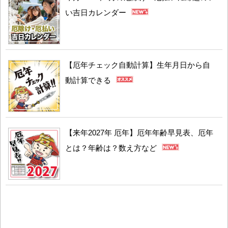
い吉日カレンダー
【厄年チェック自動計算】生年月日から自
動計算できる
【来年2027年 厄年】厄年年齢早見表、厄年
とは？年齢は？数え方など