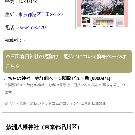
郵便：108-0073
住所：
東京都港区三田2-13-9
電話：
03-3451-5420
初穂料：?
※
三田春日神社の厄除け・厄払いについて詳細ページは
こちら
こちらの神社・寺詳細ページ閲覧ビュー数 [0000971]
※閲覧ビュー数は各神社・お寺の厄除け・厄払いへの関心の高さを表してい
ます
※厄年・厄除け厄払いドットコムのコンテンツは無断転載禁止
鮫洲八幡神社（東京都品川区）