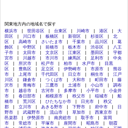
関東地方内の地域名で探す
横浜市
|
世田谷区
|
台東区
|
川崎市
|
港区
|
大
田区
|
川口市
|
板橋区
|
新宿区
|
杉並区
|
北
区
|
高崎市
|
さいたま市
|
千葉市
|
品川区
|
葛
飾区
|
中野区
|
前橋市
|
栃木市
|
渋谷区
|
八王
子市
|
太田市
|
文京区
|
江東区
|
墨田区
|
宇都
宮市
|
川越市
|
市川市
|
練馬区
|
足利市
|
中央
区
|
所沢市
|
松戸市
|
柏市
|
水戸市
|
目黒
区
|
豊島区
|
足立区
|
伊勢崎市
|
市原市
|
熊谷
市
|
上尾市
|
千代田区
|
日立市
|
桐生市
|
江戸
川区
|
鎌倉市
|
つくば市
|
大和市
|
町田市
|
藤
沢市
|
青梅市
|
三鷹市
|
土浦市
|
小山市
|
調布
市
|
越谷市
|
古河市
|
多摩市
|
小平市
|
小金井
市
|
春日部市
|
相模原市
|
秩父市
|
稲城市
|
船
橋市
|
荒川区
|
ひたちなか市
|
日光市
|
秩父
郡
|
立川市
|
あきる野市
|
下野市
|
府中市
|
日
野市
|
武蔵野市
|
流山市
|
草加市
|
西東京市
|
邑楽郡
|
伊勢原市
|
南房総市
|
取手市
|
富岡
市
|
常総市
|
平塚市
|
座間市
|
昭島市
|
朝霞