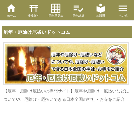
神社探す
豆知識
ホーム
厄年早見表
厄年計算
その他
厄年・厄除け厄祓いドットコム
【厄年・厄除け厄払いの専門サイト】厄年や厄除け・厄払いなどに
ついてや、厄除け・厄払いできる日本全国の神社・お寺をご紹介