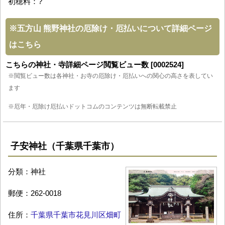
初穂料：?
※
五方山 熊野神社の厄除け・厄払いについて詳細ページ
はこちら
こちらの神社・寺詳細ページ閲覧ビュー数 [0002524]
※閲覧ビュー数は各神社・お寺の厄除け・厄払いへの関心の高さを表してい
ます
※厄年・厄除け厄払いドットコムのコンテンツは無断転載禁止
子安神社（千葉県千葉市）
分類：神社
郵便：262-0018
住所：
千葉県千葉市花見川区畑町