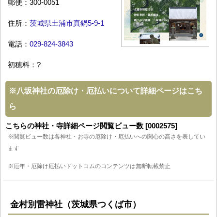
郵便：300-0051
住所：
茨城県土浦市真鍋5-9-1
電話：
029-824-3843
初穂料：?
※
八坂神社の厄除け・厄払いについて詳細ページはこち
ら
こちらの神社・寺詳細ページ閲覧ビュー数 [0002575]
※閲覧ビュー数は各神社・お寺の厄除け・厄払いへの関心の高さを表してい
ます
※厄年・厄除け厄払いドットコムのコンテンツは無断転載禁止
金村別雷神社（茨城県つくば市）