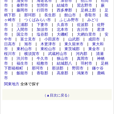
市
|
浦安市
|
海老名市
|
深谷市
|
狛江市
|
石岡
市
|
秦野市
|
笠間市
|
結城市
|
習志野市
|
蕨
市
|
藤岡市
|
行田市
|
西多摩郡
|
足柄上郡
|
足
柄下郡
|
那珂郡
|
長生郡
|
館山市
|
香取市
|
龍
ヶ崎市
|
つくばみらい市
|
ふじみ野市
|
みどり
市
|
三浦郡
|
下妻市
|
久喜市
|
佐波郡
|
佐野
市
|
入間市
|
加須市
|
北本市
|
吉川市
|
君津
市
|
国立市
|
塩谷郡
|
大磯町
|
大網白里市
|
安
中市
|
富士見市
|
小田原市
|
山武郡
|
成田市
|
日高市
|
旭市
|
木更津市
|
東久留米市
|
東大和
市
|
東村山市
|
東松山市
|
東茨城郡
|
東金市
|
桜川市
|
横須賀市
|
武蔵村山市
|
河内郡
|
清瀬
市
|
渋川市
|
牛久市
|
狭山市
|
真岡市
|
神栖
市
|
福生市
|
稲敷市
|
結城郡八
|
羽村市
|
足柄
下郡箱根町
|
那珂市
|
那須郡
|
野田市
|
鎌ケ谷
市
|
飯能市
|
香取郡
|
高座郡
|
鴻巣市
|
鹿嶋
市
関東地方
全体で探す
（▲目次に戻る）