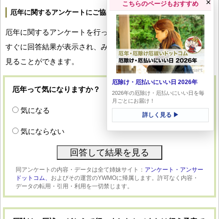
×
こちらのページもおすすめ
厄年に関するアンケートにご協力ください
厄年に関するアンケートを行っています。回答していただくと
すぐに回答結果が表示され、みなさんの厄年への関心度合いを
見ることができます。
厄除け・厄払いにいい日 2026年
厄年って気になりますか？
2026年の厄除け・厄払いにいい日を毎
月ごとにお届け！
気になる
詳しく見る ▶
気にならない
同アンケートの内容・データは全て姉妹サイト：
アンケート・アンサー
ドットコム、
およびその運営のYWMOに帰属します。許可なく内容・
データの転用・引用・利用を一切禁じます。