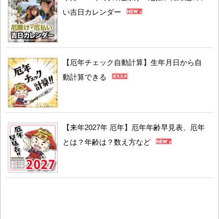
い吉日カレンダー
【厄年チェック自動計算】生年月日から自
動計算できる
【来年2027年 厄年】厄年年齢早見表、厄年
とは？年齢は？数え方など