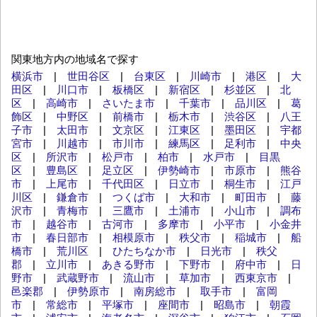
関東地方内の地域名で探す
横浜市
|
世田谷区
|
台東区
|
川崎市
|
港区
|
大
田区
|
川口市
|
板橋区
|
新宿区
|
杉並区
|
北
区
|
高崎市
|
さいたま市
|
千葉市
|
品川区
|
葛
飾区
|
中野区
|
前橋市
|
栃木市
|
渋谷区
|
八王
子市
|
太田市
|
文京区
|
江東区
|
墨田区
|
宇都
宮市
|
川越市
|
市川市
|
練馬区
|
足利市
|
中央
区
|
所沢市
|
松戸市
|
柏市
|
水戸市
|
目黒
区
|
豊島区
|
足立区
|
伊勢崎市
|
市原市
|
熊谷
市
|
上尾市
|
千代田区
|
日立市
|
桐生市
|
江戸
川区
|
鎌倉市
|
つくば市
|
大和市
|
町田市
|
藤
沢市
|
青梅市
|
三鷹市
|
土浦市
|
小山市
|
調布
市
|
越谷市
|
古河市
|
多摩市
|
小平市
|
小金井
市
|
春日部市
|
相模原市
|
秩父市
|
稲城市
|
船
橋市
|
荒川区
|
ひたちなか市
|
日光市
|
秩父
郡
|
立川市
|
あきる野市
|
下野市
|
府中市
|
日
野市
|
武蔵野市
|
流山市
|
草加市
|
西東京市
|
邑楽郡
|
伊勢原市
|
南房総市
|
取手市
|
富岡
市
|
常総市
|
平塚市
|
座間市
|
昭島市
|
朝霞